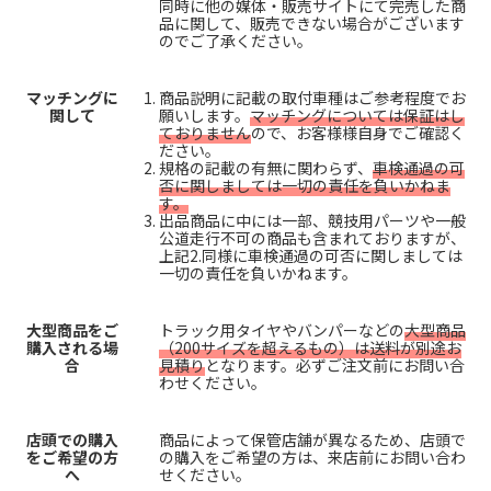
同時に他の媒体・販売サイトにて完売した商
品に関して、販売できない場合がございます
のでご了承ください。
マッチングに
商品説明に記載の取付車種はご参考程度でお
関して
願いします。
マッチングについては保証はし
ておりません
ので、お客様様自身でご確認く
ださい。
規格の記載の有無に関わらず、
車検通過の可
否に関しましては一切の責任を負いかねま
す。
出品商品に中には一部、競技用パーツや一般
公道走行不可の商品も含まれておりますが、
上記2.同様に車検通過の可否に関しましては
一切の責任を負いかねます。
大型商品をご
トラック用タイヤやバンパーなどの
大型商品
購入される場
（200サイズを超えるもの）は送料が別途お
合
見積り
となります。必ずご注文前にお問い合
わせください。
店頭での購入
商品によって保管店舗が異なるため、店頭で
をご希望の方
の購入をご希望の方は、来店前にお問い合わ
へ
せください。