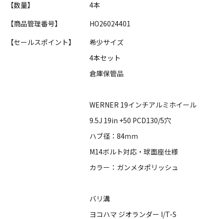
【数量】
4本
【商品管理番号】
HO26024401
【セールスポイント】
希少サイズ
4本セット
倉庫保管品
WERNER 19インチアルミホイール
9.5J 19in +50 PCD130/5穴
ハブ径：84ｍｍ
M14ボルト対応・球面座仕様
カラー：ガンメタポリッシュ
バリ溝
ヨコハマ ジオランダー I/T-S