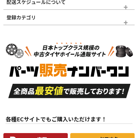
配送スケジュールについて
かじめご了承ください。
登録カテゴリ
ホイールランク
タイヤランク
タイヤホイールセット
N
N
タイヤホイールセット
19インチ
＞
新品・新品未使用品
新品・新品未使用品
新車外し品（新古
S
S
新車外し品（新古
品）、イボ・ライン
品）
付き
走行距離も少なく、
走行距離も少なく、
A
A
目立つ傷もほとんど
非常に状態の良い中
ない中古品
古品
目立たない程度の使
走行距離・偏磨耗は
B
B
用傷があるが、良質
少ない、劣化のほと
な中古品
んどない中古品
各種ECサイトでもご購入いただけます！
使用感や傷があり、
偏磨耗・劣化は感じ
C
C
比較的きれいな中古
られるが、使用に問