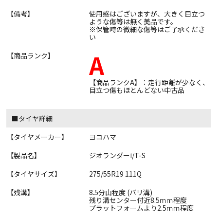
【備考】
使用感はございますが、大きく目立つ
ような傷等は無く美品です。
※保管時の微細な傷等はご了承くださ
い
A
【商品ランク】
【商品ランクA】：走行距離が少なく、
目立つ傷もほとんどない中古品
■タイヤ詳細
【タイヤメーカー】
ヨコハマ
【製品名】
ジオランダーi/T-S
【タイヤサイズ】
275/55R19 111Q
【残溝】
8.5分山程度 (バリ溝)
残り溝センター付近8.5ｍｍ程度
プラットフォームより2.5ｍｍ程度