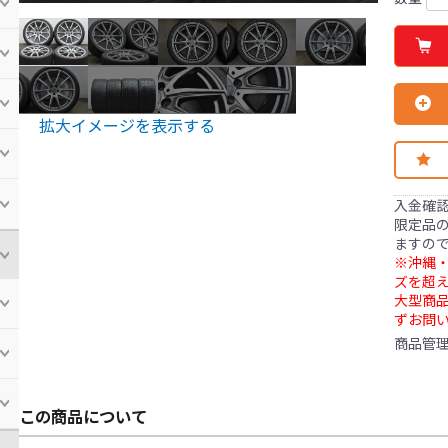
拡大イメージを表示する
入金確
限定品の
ますの
※沖縄・
ズを超え
大型商
ずお問
商品管
この商品について