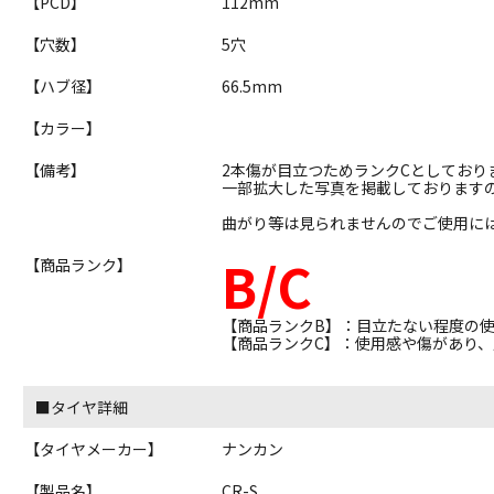
【PCD】
112mm
【穴数】
5穴
【ハブ径】
66.5mm
【カラー】
【備考】
2本傷が目立つためランクCとしており
一部拡大した写真を掲載しております
曲がり等は見られませんのでご使用に
B/C
【商品ランク】
【商品ランクB】：目立たない程度の
【商品ランクC】：使用感や傷があり
■タイヤ詳細
【タイヤメーカー】
ナンカン
【製品名】
CR-S