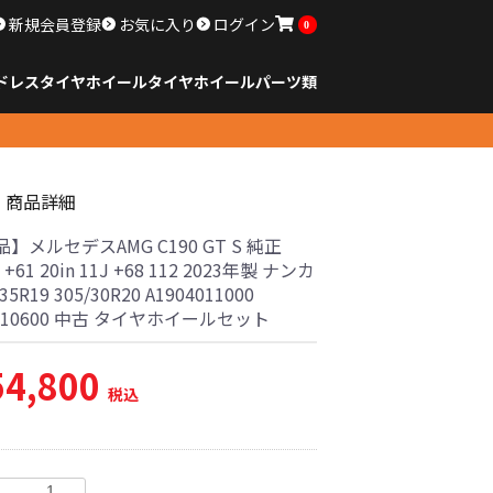
新規会員登録
お気に入り
ログイン
0
ドレスタイヤホイール
タイヤ
ホイール
パーツ類
のサイズ
ンチ以下
チ
チ
チ
チ
チ
チ
チ
チ
ンチ以上
すべてのサイズ
14インチ以下
15インチ
16インチ
17インチ
18インチ
19インチ
20インチ
21インチ
22インチ
23インチ以上
すべてのサイズ
14インチ以下
15インチ
16インチ
17インチ
18インチ
19インチ
20インチ
21インチ
22インチ
23インチ以上
すべてのパーツ
商品詳細
】メルセデスAMG C190 GT S 純正
J +61 20in 11J +68 112 2023年製 ナンカ
35R19 305/30R20 A1904011000
4010600 中古 タイヤホイールセット
54,800
税込