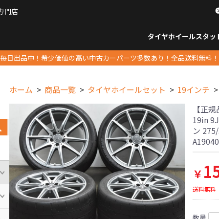
専門店
パーツ販売ナンバーワン
タイヤホイール
スタッ
すべてのサイズ
14インチ以下
15インチ
16インチ
17インチ
18インチ
19インチ
20インチ
21インチ
22インチ
23インチ以上
すべて
14イ
15イン
16イン
17イン
18イン
19イン
20イン
21イン
22イン
23イ
毎日出品中！希少価値の高い中古カーパーツ多数あり！全品送料無料！
ホーム
商品一覧
タイヤホイールセット
19インチ
【正規品
19in 9
ン 275/
A190
1
￥
送料無料
数量