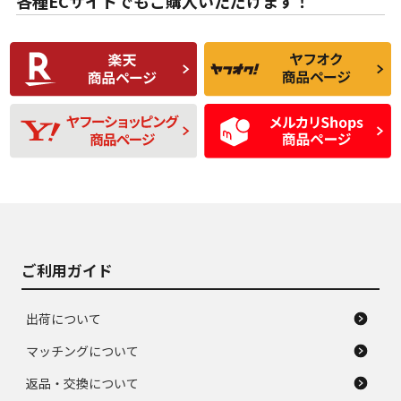
各種ECサイトでもご購入いただけます！
使用感や傷があり、
偏磨耗・劣化は感じ
C
C
比較的きれいな中古
られるが、使用に問
品
題のない中古品
残り溝も少なく、偏
使用感や目立つ傷が
D
D
磨耗がみられ、短期
あり、一般的な中古
間使用できるくらい
品
の中古品
使用感や大きな傷が
即タイヤ交換レベル
J
J
あり、落ちない汚れ
のタイヤ。ジャンク
がある。ジャンク品
品
ご利用ガイド
出荷について
マッチングについて
返品・交換について