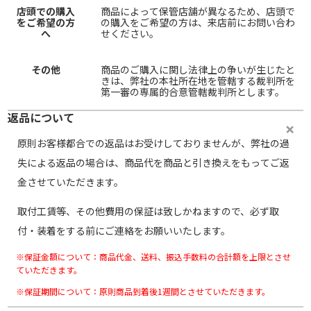
店頭での購入
商品によって保管店舗が異なるため、店頭で
をご希望の方
の購入をご希望の方は、来店前にお問い合わ
へ
せください。
その他
商品のご購入に関し法律上の争いが生じたと
きは、弊社の本社所在地を管轄する裁判所を
第一審の専属的合意管轄裁判所とします。
返品について
原則お客様都合での返品はお受けしておりませんが、弊社の過
失による返品の場合は、商品代を商品と引き換えをもってご返
金させていただきます。
取付工賃等、その他費用の保証は致しかねますので、必ず取
付・装着をする前にご連絡をお願いいたします。
※保証金額について：商品代金、送料、振込手数料の合計額を上限とさせ
ていただきます。
※保証期間について：原則商品到着後1週間とさせていただきます。