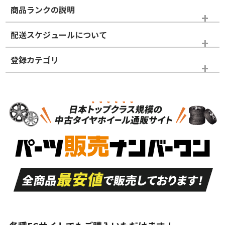
商品ランクの説明
※商品ランクは出品者の主観により判断しておりますので、あら
配送スケジュールについて
かじめご了承ください。
登録カテゴリ
ホイールランク
タイヤランク
タイヤのみ
N
N
タイヤのみ
17インチ
＞
新品・新品未使用品
新品・新品未使用品
新車外し品（新古
S
S
新車外し品（新古
品）、イボ・ライン
品）
付き
走行距離も少なく、
走行距離も少なく、
A
A
目立つ傷もほとんど
非常に状態の良い中
ない中古品
古品
目立たない程度の使
走行距離・偏磨耗は
B
B
用傷があるが、良質
少ない、劣化のほと
な中古品
んどない中古品