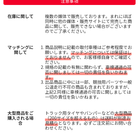
注意事項
在庫に関して
複数の媒体で販売しております。まれにほぼ
同時に他の媒体・販売サイトにて完売した商
品に関して、販売できない場合がございます
のでご了承ください。
マッチングに
商品説明に記載の取付車種はご参考程度でお
関して
願いします。
マッチングについては保証はし
ておりません
ので、お客様様自身でご確認く
ださい。
規格の記載の有無に関わらず、
車検通過の可
否に関しましては一切の責任を負いかねま
す。
出品商品に中には一部、競技用パーツや一般
公道走行不可の商品も含まれておりますが、
上記2.同様に車検通過の可否に関しましては
一切の責任を負いかねます。
大型商品をご
トラック用タイヤやバンパーなどの
大型商品
購入される場
（200サイズを超えるもの）は送料が別途お
合
見積り
となります。必ずご注文前にお問い合
わせください。