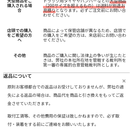
大型商品をご
トラック用タイヤやバンパーなどの
大型商品
購入される場
（200サイズを超えるもの）は送料が別途お
合
見積り
となります。必ずご注文前にお問い合
わせください。
店頭での購入
商品によって保管店舗が異なるため、店頭で
をご希望の方
の購入をご希望の方は、来店前にお問い合わ
へ
せください。
その他
商品のご購入に関し法律上の争いが生じたと
きは、弊社の本社所在地を管轄する裁判所を
第一審の専属的合意管轄裁判所とします。
返品について
原則お客様都合での返品はお受けしておりませんが、弊社の過
失による返品の場合は、商品代を商品と引き換えをもってご返
金させていただきます。
取付工賃等、その他費用の保証は致しかねますので、必ず取
付・装着をする前にご連絡をお願いいたします。