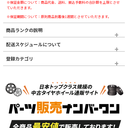
※保証金額について：商品代金、送料、振込手数料の合計額を上限とさせ
ていただきます。
※保証期間について：原則商品到着後1週間とさせていただきます。
商品ランクの説明
※商品ランクは出品者の主観により判断しておりますので、あら
配送スケジュールについて
かじめご了承ください。
登録カテゴリ
ホイールランク
タイヤランク
スタッドレスタイヤホイールセット
N
N
スタッドレスタイヤホイールセット
15インチ
＞
新品・新品未使用品
新品・新品未使用品
新車外し品（新古
S
S
新車外し品（新古
品）、イボ・ライン
品）
付き
走行距離も少なく、
走行距離も少なく、
A
A
目立つ傷もほとんど
非常に状態の良い中