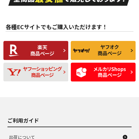
ない中古品
古品
目立たない程度の使
走行距離・偏磨耗は
B
B
用傷があるが、良質
少ない、劣化のほと
な中古品
んどない中古品
各種ECサイトでもご購入いただけます！
使用感や傷があり、
偏磨耗・劣化は感じ
C
C
比較的きれいな中古
られるが、使用に問
品
題のない中古品
残り溝も少なく、偏
使用感や目立つ傷が
D
D
磨耗がみられ、短期
あり、一般的な中古
間使用できるくらい
品
の中古品
使用感や大きな傷が
即タイヤ交換レベル
J
J
あり、落ちない汚れ
のタイヤ。ジャンク
がある。ジャンク品
品
ご利用ガイド
出荷について