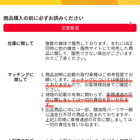
商品購入の前に必ずお読みください
注意事項
在庫に関して
複数の媒体で販売しております。まれにほぼ
同時に他の媒体・販売サイトにて完売した商
品に関して、販売できない場合がございます
のでご了承ください。
マッチングに
商品説明に記載の取付車種はご参考程度でお
関して
願いします。
マッチングについては保証はし
ておりません
ので、お客様様自身でご確認く
ださい。
規格の記載の有無に関わらず、
車検通過の可
否に関しましては一切の責任を負いかねま
す。
出品商品に中には一部、競技用パーツや一般
公道走行不可の商品も含まれておりますが、
上記2.同様に車検通過の可否に関しましては
一切の責任を負いかねます。