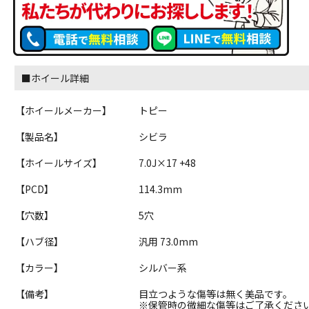
■ホイール詳細
【ホイールメーカー】
トピー
【製品名】
シビラ
【ホイールサイズ】
7.0J×17 +48
【PCD】
114.3mm
【穴数】
5穴
【ハブ径】
汎用 73.0mm
【カラー】
シルバー系
【備考】
目立つような傷等は無く美品です。
※保管時の微細な傷等はご了承くださ