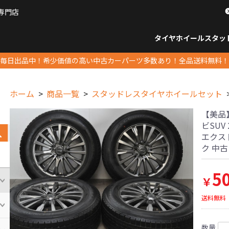
専門店
パーツ販売ナンバーワン
タイヤホイール
スタッ
すべてのサイズ
14インチ以下
15インチ
16インチ
17インチ
18インチ
19インチ
20インチ
21インチ
22インチ
23インチ以上
すべて
14イ
15イン
16イン
17イン
18イン
19イン
20イン
21イン
22イン
23イ
毎日出品中！希少価値の高い中古カーパーツ多数あり！全品送料無料！
ホーム
商品一覧
スタッドレスタイヤホイールセット
【美品】シ
ビSUV 
エクスト
ク 中
5
￥
送料無料
数量