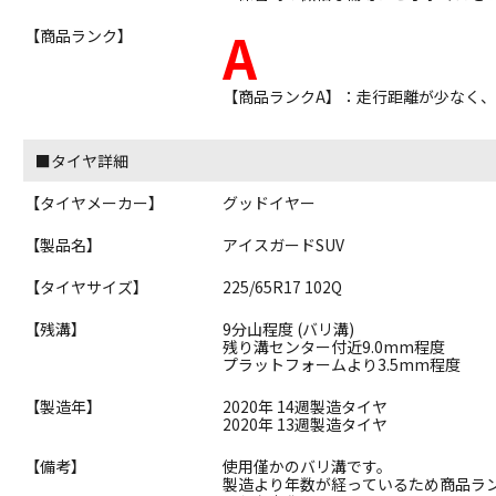
A
【商品ランク】
【商品ランクA】：走行距離が少なく
■タイヤ詳細
【タイヤメーカー】
グッドイヤー
【製品名】
アイスガードSUV
【タイヤサイズ】
225/65R17 102Q
【残溝】
9分山程度 (バリ溝)
残り溝センター付近9.0mm程度
プラットフォームより3.5mm程度
【製造年】
2020年 14週製造タイヤ
2020年 13週製造タイヤ
【備考】
使用僅かのバリ溝です。
製造より年数が経っているため商品ラ