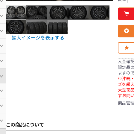
拡大イメージを表示する
入金確
限定品の
ますの
※沖縄・
ズを超え
大型商
ずお問
商品管
この商品について