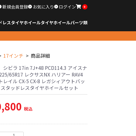
新規会員登録
お気に入り
ログイン
0
ドレスタイヤホイール
タイヤ
ホイール
パーツ類
のサイズ
ンチ以下
チ
チ
チ
チ
チ
チ
チ
チ
ンチ以上
すべてのサイズ
14インチ以下
15インチ
16インチ
17インチ
18インチ
19インチ
20インチ
21インチ
22インチ
23インチ以上
すべてのサイズ
14インチ以下
15インチ
16インチ
17インチ
18インチ
19インチ
20インチ
21インチ
22インチ
23インチ以上
すべてのパーツ
17インチ
商品詳細
ビラ 17in 7J+48 PCD114.3 アイスナ
225/65R17 レクサスNX ハリアー RAV4
レイル CX-5 CX-8 レガシィアウトバッ
古 スタッドレスタイヤホイールセット
0,800
税込