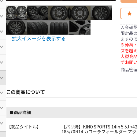
入金確
限定品の
拡大イメージを表示する
ますの
※沖縄・
ズを超え
大型商
ずお問
商品管
この商品について
■商品詳細
【商品タイトル】
【バリ溝】KINO SPORTS 14in 5.5J +4
185/70R14 カローラフィールダー ア