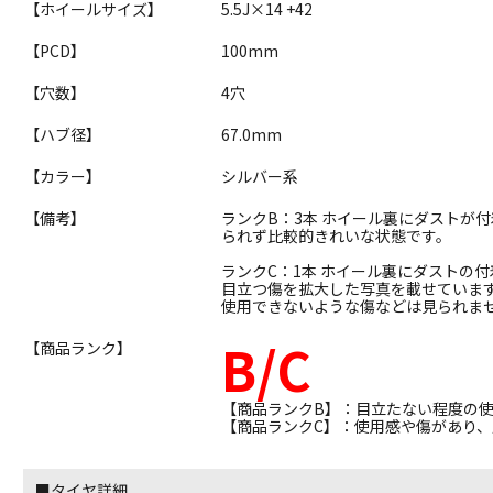
【ホイールサイズ】
5.5J×14 +42
【PCD】
100mm
【穴数】
4穴
【ハブ径】
67.0mm
【カラー】
シルバー系
【備考】
ランクB：3本 ホイール裏にダストが
られず比較的きれいな状態です。
ランクC：1本 ホイール裏にダストの
目立つ傷を拡大した写真を載せていま
使用できないような傷などは見られま
B/C
【商品ランク】
【商品ランクB】：目立たない程度の
【商品ランクC】：使用感や傷があり
■タイヤ詳細