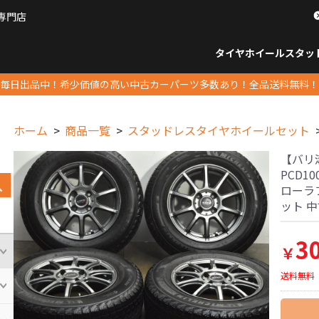
専門店
パーツ販売ナンバーワン
タイヤホイール
スタッ
すべてのサイズ
14インチ以下
15インチ
16インチ
17インチ
18インチ
19インチ
20インチ
21インチ
22インチ
23インチ以上
すべて
14イ
15イン
16イン
17イン
18イン
19イン
20イン
21イン
22イン
23イ
毎日出品中！希少価値の高い中古カーパーツ多数あり！全品送料無料！
ホーム
商品一覧
スタッドレスタイヤホイールセット
【バリ溝】
PCD10
ローラ
ット 
3
￥
送料無料