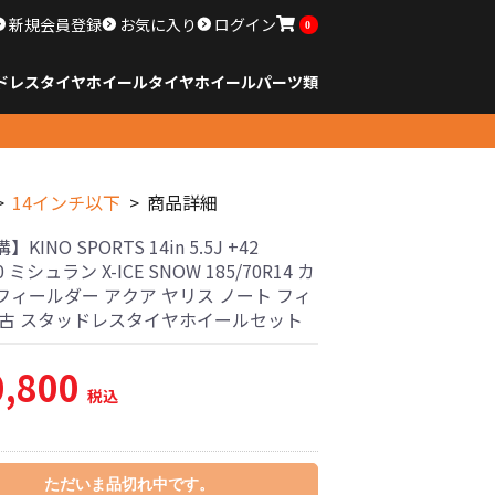
新規会員登録
お気に入り
ログイン
0
ドレスタイヤホイール
タイヤ
ホイール
パーツ類
のサイズ
ンチ以下
チ
チ
チ
チ
チ
チ
チ
チ
ンチ以上
すべてのサイズ
14インチ以下
15インチ
16インチ
17インチ
18インチ
19インチ
20インチ
21インチ
22インチ
23インチ以上
すべてのサイズ
14インチ以下
15インチ
16インチ
17インチ
18インチ
19インチ
20インチ
21インチ
22インチ
23インチ以上
すべてのパーツ
14インチ以下
商品詳細
KINO SPORTS 14in 5.5J +42
0 ミシュラン X-ICE SNOW 185/70R14 カ
フィールダー アクア ヤリス ノート フィ
中古 スタッドレスタイヤホイールセット
0,800
税込
ただいま品切れ中です。