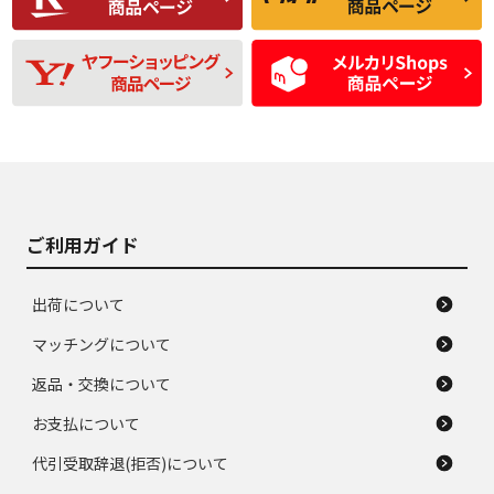
残り溝も少なく、偏
使用感や目立つ傷が
D
D
磨耗がみられ、短期
あり、一般的な中古
間使用できるくらい
品
の中古品
使用感や大きな傷が
即タイヤ交換レベル
J
J
あり、落ちない汚れ
のタイヤ。ジャンク
がある。ジャンク品
品
ご利用ガイド
出荷について
マッチングについて
返品・交換について
お支払について
代引受取辞退(拒否)について