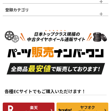
登録カテゴリ
ホイールランク
タイヤランク
タイヤホイールセット
N
N
タイヤホイールセット
14インチ以下
＞
新品・新品未使用品
新品・新品未使用品
新車外し品（新古
S
S
新車外し品（新古
品）、イボ・ライン
品）
付き
走行距離も少なく、
走行距離も少なく、
A
A
目立つ傷もほとんど
非常に状態の良い中
ない中古品
古品
目立たない程度の使
走行距離・偏磨耗は
B
B
用傷があるが、良質
少ない、劣化のほと
な中古品
んどない中古品
各種ECサイトでもご購入いただけます！
使用感や傷があり、
偏磨耗・劣化は感じ
C
C
比較的きれいな中古
られるが、使用に問
品
題のない中古品