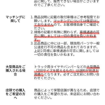
品に関して、販売できない場合がございます
のでご了承ください。
マッチングに
商品説明に記載の取付車種はご参考程度でお
関して
願いします。
マッチングについては保証はし
ておりません
ので、お客様様自身でご確認く
ださい。
規格の記載の有無に関わらず、
車検通過の可
否に関しましては一切の責任を負いかねま
す。
出品商品に中には一部、競技用パーツや一般
公道走行不可の商品も含まれておりますが、
上記2.同様に車検通過の可否に関しましては
一切の責任を負いかねます。
大型商品をご
トラック用タイヤやバンパーなどの
大型商品
購入される場
（200サイズを超えるもの）は送料が別途お
合
見積り
となります。必ずご注文前にお問い合
わせください。
店頭での購入
商品によって保管店舗が異なるため、店頭で
をご希望の方
の購入をご希望の方は、来店前にお問い合わ
へ
せください。