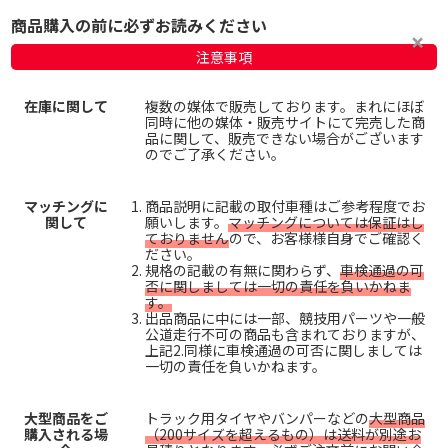
商品購入の前に必ずお読みください
注意事項
在庫に関して
複数の媒体で販売しております。まれにほぼ
同時に他の媒体・販売サイトにて完売した商
品に関して、販売できない場合がございます
のでご了承ください。
マッチングに
商品説明に記載の取付車種はご参考程度でお
関して
願いします。
マッチングについては保証はし
ておりません
ので、お客様様自身でご確認く
ださい。
規格の記載の有無に関わらず、
車検通過の可
否に関しましては一切の責任を負いかねま
す。
出品商品に中には一部、競技用パーツや一般
公道走行不可の商品も含まれておりますが、
上記2.同様に車検通過の可否に関しましては
一切の責任を負いかねます。
大型商品をご
トラック用タイヤやバンパーなどの
大型商品
購入される場
（200サイズを超えるもの）は送料が別途お