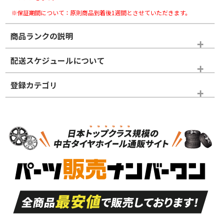
※保証期間について：原則商品到着後1週間とさせていただきます。
商品ランクの説明
※商品ランクは出品者の主観により判断しておりますので、あら
配送スケジュールについて
かじめご了承ください。
登録カテゴリ
ホイールランク
タイヤランク
スタッドレスタイヤホイールセット
N
N
スタッドレスタイヤホイールセット
14インチ以下
＞
新品・新品未使用品
新品・新品未使用品
新車外し品（新古
S
S
新車外し品（新古
品）、イボ・ライン
品）
付き
走行距離も少なく、
走行距離も少なく、
A
A
目立つ傷もほとんど
非常に状態の良い中
ない中古品
古品