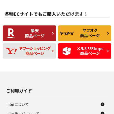
目立たない程度の使
走行距離・偏磨耗は
B
B
用傷があるが、良質
少ない、劣化のほと
な中古品
んどない中古品
各種ECサイトでもご購入いただけます！
使用感や傷があり、
偏磨耗・劣化は感じ
C
C
比較的きれいな中古
られるが、使用に問
品
題のない中古品
残り溝も少なく、偏
使用感や目立つ傷が
D
D
磨耗がみられ、短期
あり、一般的な中古
間使用できるくらい
品
の中古品
使用感や大きな傷が
即タイヤ交換レベル
J
J
あり、落ちない汚れ
のタイヤ。ジャンク
がある。ジャンク品
品
ご利用ガイド
出荷について
マッチングについて