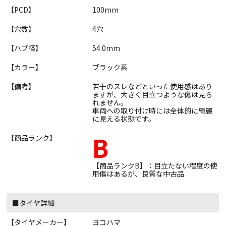
【PCD】
100mm
【穴数】
4穴
【ハブ径】
54.0mm
【カラー】
ブラック系
【備考】
若干のスレなどといった使用感はあり
ますが、大きく目立つような傷は見ら
れません。
車両への取り付け時には全体的に綺麗
に見える状態です。
B
【商品ランク】
【商品ランクB】：目立たない程度の使
用傷はあるが、良質な中古品
■タイヤ詳細
【タイヤメーカー】
ヨコハマ