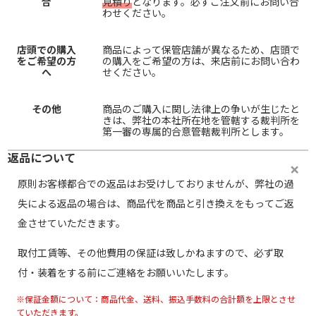
合
見積り
となります。必ずご注文前にお問い合
わせください。
店頭での購入
商品によって保管店舗が異なるため、店頭で
をご希望の方
の購入をご希望の方は、来店前にお問い合わ
へ
せください。
その他
商品のご購入に関し法律上の争いが生じたと
きは、弊社の本社所在地を管轄する裁判所を
第一審の専属的合意管轄裁判所とします。
返品について
原則お客様都合での返品はお受けしておりませんが、弊社の過
失による返品の場合は、商品代を商品と引き換えをもってご返
金させていただきます。
取付工賃等、その他費用の保証は致しかねますので、必ず取
付・装着をする前にご連絡をお願いいたします。
※保証金額について：商品代金、送料、振込手数料の合計額を上限とさせ
ていただきます。