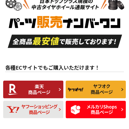
新車外し品（新古
S
S
新車外し品（新古
品）、イボ・ライン
品）
付き
走行距離も少なく、
走行距離も少なく、
A
A
目立つ傷もほとんど
非常に状態の良い中
ない中古品
古品
目立たない程度の使
走行距離・偏磨耗は
B
B
用傷があるが、良質
少ない、劣化のほと
な中古品
んどない中古品
各種ECサイトでもご購入いただけます！
使用感や傷があり、
偏磨耗・劣化は感じ
C
C
比較的きれいな中古
られるが、使用に問
品
題のない中古品
残り溝も少なく、偏
使用感や目立つ傷が
D
D
磨耗がみられ、短期
あり、一般的な中古
間使用できるくらい
品
の中古品
使用感や大きな傷が
即タイヤ交換レベル