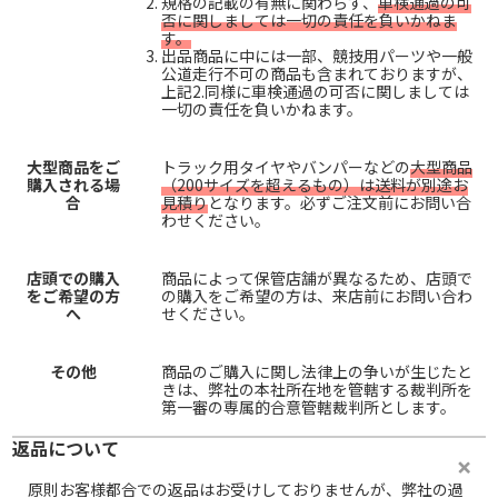
規格の記載の有無に関わらず、
車検通過の可
否に関しましては一切の責任を負いかねま
す。
出品商品に中には一部、競技用パーツや一般
公道走行不可の商品も含まれておりますが、
上記2.同様に車検通過の可否に関しましては
一切の責任を負いかねます。
大型商品をご
トラック用タイヤやバンパーなどの
大型商品
購入される場
（200サイズを超えるもの）は送料が別途お
合
見積り
となります。必ずご注文前にお問い合
わせください。
店頭での購入
商品によって保管店舗が異なるため、店頭で
をご希望の方
の購入をご希望の方は、来店前にお問い合わ
へ
せください。
その他
商品のご購入に関し法律上の争いが生じたと
きは、弊社の本社所在地を管轄する裁判所を
第一審の専属的合意管轄裁判所とします。
返品について
原則お客様都合での返品はお受けしておりませんが、弊社の過