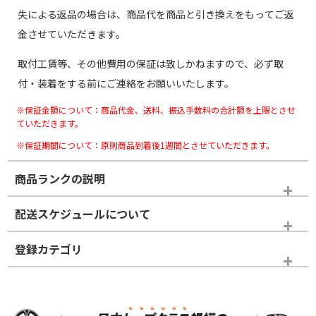
失による返品の場合は、商品代を商品と引き換えをもってご返
金させていただきます。
取付工賃等、その他費用の保証は致しかねますので、必ず取
付・装着をする前にご連絡をお願いいたします。
※保証金額について：商品代金、送料、振込手数料の合計額を上限とさせ
ていただきます。
※保証期間について：原則商品到着後1週間とさせていただきます。
商品ランクの説明
※商品ランクは出品者の主観により判断しておりますので、あら
配送スケジュールについて
かじめご了承ください。
登録カテゴリ
ホイールランク
タイヤランク
スタッドレスタイヤホイールセット
N
N
スタッドレスタイヤホイールセット
17インチ
＞
新品・新品未使用品
新品・新品未使用品