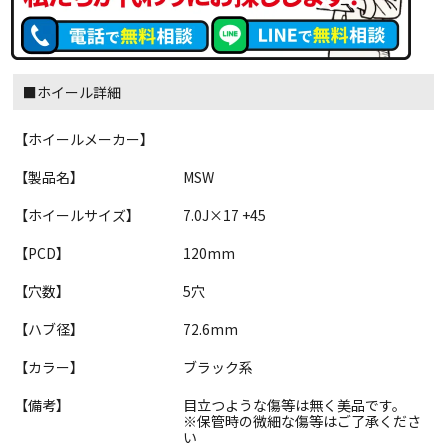
■ホイール詳細
【ホイールメーカー】
【製品名】
MSW
【ホイールサイズ】
7.0J×17 +45
【PCD】
120mm
【穴数】
5穴
【ハブ径】
72.6mm
【カラー】
ブラック系
【備考】
目立つような傷等は無く美品です。
※保管時の微細な傷等はご了承くださ
い