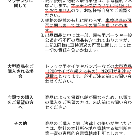
マッチングに
商品説明に記載の取付車種はご参考程度でお
関して
願いします。
マッチングについては保証はし
ておりません
ので、お客様様自身でご確認く
ださい。
規格の記載の有無に関わらず、
車検通過の可
否に関しましては一切の責任を負いかねま
す。
出品商品に中には一部、競技用パーツや一般
公道走行不可の商品も含まれておりますが、
上記2.同様に車検通過の可否に関しましては
一切の責任を負いかねます。
大型商品をご
トラック用タイヤやバンパーなどの
大型商品
購入される場
（200サイズを超えるもの）は送料が別途お
合
見積り
となります。必ずご注文前にお問い合
わせください。
店頭での購入
商品によって保管店舗が異なるため、店頭で
をご希望の方
の購入をご希望の方は、来店前にお問い合わ
へ
せください。
その他
商品のご購入に関し法律上の争いが生じたと
きは、弊社の本社所在地を管轄する裁判所を
第一審の専属的合意管轄裁判所とします。