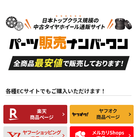
N
N
スタッドレスタイヤのみ
18インチ
＞
新品・新品未使用品
新品・新品未使用品
新車外し品（新古
S
S
新車外し品（新古
品）、イボ・ライン
品）
付き
走行距離も少なく、
走行距離も少なく、
A
A
目立つ傷もほとんど
非常に状態の良い中
ない中古品
古品
目立たない程度の使
走行距離・偏磨耗は
B
B
用傷があるが、良質
少ない、劣化のほと
な中古品
んどない中古品
各種ECサイトでもご購入いただけます！
使用感や傷があり、
偏磨耗・劣化は感じ
C
C
比較的きれいな中古
られるが、使用に問
品
題のない中古品
残り溝も少なく、偏
使用感や目立つ傷が
D
D
磨耗がみられ、短期
あり、一般的な中古
間使用できるくらい