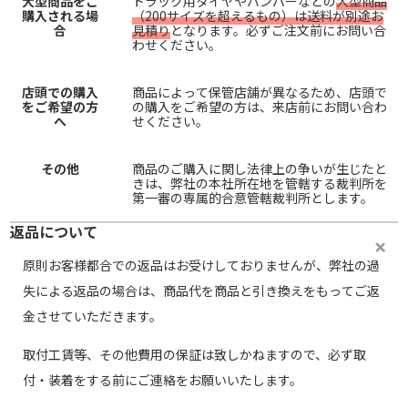
大型商品をご
トラック用タイヤやバンパーなどの
大型商品
購入される場
（200サイズを超えるもの）は送料が別途お
合
見積り
となります。必ずご注文前にお問い合
わせください。
店頭での購入
商品によって保管店舗が異なるため、店頭で
をご希望の方
の購入をご希望の方は、来店前にお問い合わ
へ
せください。
その他
商品のご購入に関し法律上の争いが生じたと
きは、弊社の本社所在地を管轄する裁判所を
第一審の専属的合意管轄裁判所とします。
返品について
原則お客様都合での返品はお受けしておりませんが、弊社の過
失による返品の場合は、商品代を商品と引き換えをもってご返
金させていただきます。
取付工賃等、その他費用の保証は致しかねますので、必ず取
付・装着をする前にご連絡をお願いいたします。