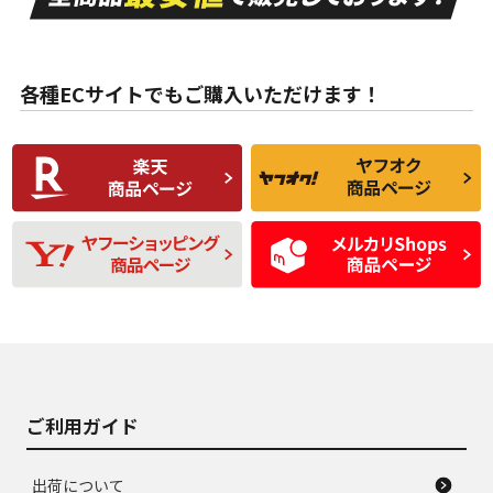
目立たない程度の使
走行距離・偏磨耗は
B
B
用傷があるが、良質
少ない、劣化のほと
な中古品
んどない中古品
各種ECサイトでもご購入いただけます！
使用感や傷があり、
偏磨耗・劣化は感じ
C
C
比較的きれいな中古
られるが、使用に問
品
題のない中古品
残り溝も少なく、偏
使用感や目立つ傷が
D
D
磨耗がみられ、短期
あり、一般的な中古
間使用できるくらい
品
の中古品
使用感や大きな傷が
即タイヤ交換レベル
J
J
あり、落ちない汚れ
のタイヤ。ジャンク
がある。ジャンク品
品
ご利用ガイド
出荷について