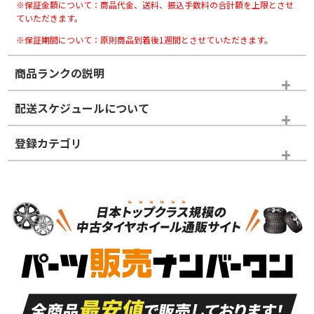
※保証金額について：商品代金、送料、振込手数料の合計額を上限とさせ
ていただきます。
※保証期間について：原則商品到着後1週間とさせていただきます。
商品ランクの説明
※商品ランクは出品者の主観により判断しておりますので、あら
配送スケジュールについて
かじめご了承ください。
登録カテゴリ
ホイールランク
タイヤランク
ホイールのみ
N
N
ホイールのみ
18インチ
＞
新品・新品未使用品
新品・新品未使用品
新車外し品（新古
S
S
新車外し品（新古
品）、イボ・ライン
品）
付き
走行距離も少なく、
走行距離も少なく、
A
A
目立つ傷もほとんど
非常に状態の良い中
ない中古品
古品