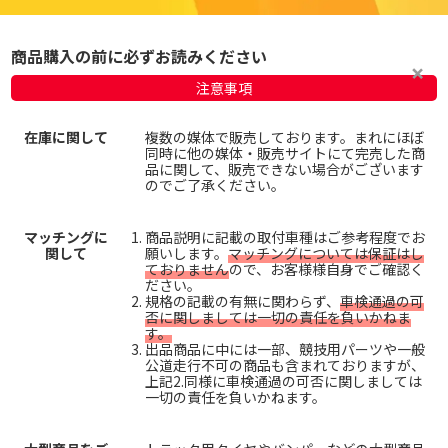
商品購入の前に必ずお読みください
注意事項
在庫に関して
複数の媒体で販売しております。まれにほぼ
同時に他の媒体・販売サイトにて完売した商
品に関して、販売できない場合がございます
のでご了承ください。
マッチングに
商品説明に記載の取付車種はご参考程度でお
関して
願いします。
マッチングについては保証はし
ておりません
ので、お客様様自身でご確認く
ださい。
規格の記載の有無に関わらず、
車検通過の可
否に関しましては一切の責任を負いかねま
す。
出品商品に中には一部、競技用パーツや一般
公道走行不可の商品も含まれておりますが、
上記2.同様に車検通過の可否に関しましては
一切の責任を負いかねます。