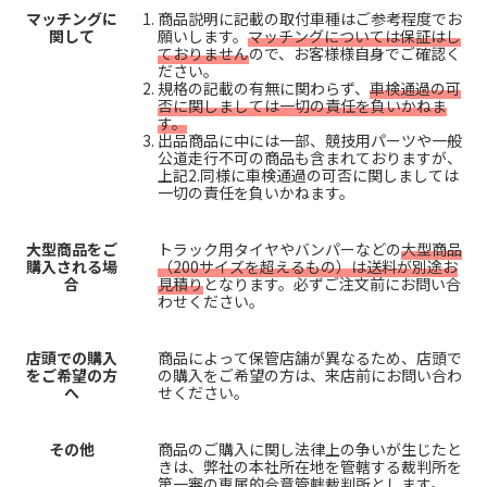
マッチングに
商品説明に記載の取付車種はご参考程度でお
関して
願いします。
マッチングについては保証はし
ておりません
ので、お客様様自身でご確認く
ださい。
規格の記載の有無に関わらず、
車検通過の可
否に関しましては一切の責任を負いかねま
す。
出品商品に中には一部、競技用パーツや一般
公道走行不可の商品も含まれておりますが、
上記2.同様に車検通過の可否に関しましては
一切の責任を負いかねます。
大型商品をご
トラック用タイヤやバンパーなどの
大型商品
購入される場
（200サイズを超えるもの）は送料が別途お
合
見積り
となります。必ずご注文前にお問い合
わせください。
店頭での購入
商品によって保管店舗が異なるため、店頭で
をご希望の方
の購入をご希望の方は、来店前にお問い合わ
へ
せください。
その他
商品のご購入に関し法律上の争いが生じたと
きは、弊社の本社所在地を管轄する裁判所を
第一審の専属的合意管轄裁判所とします。