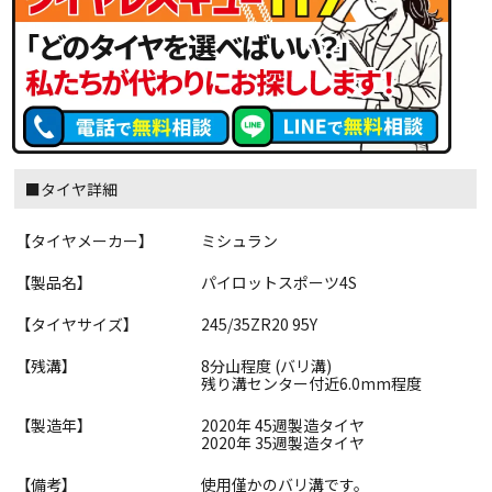
■タイヤ詳細
【タイヤメーカー】
ミシュラン
【製品名】
パイロットスポーツ4S
【タイヤサイズ】
245/35ZR20 95Y
【残溝】
8分山程度 (バリ溝)
残り溝センター付近6.0mm程度
【製造年】
2020年 45週製造タイヤ
2020年 35週製造タイヤ
【備考】
使用僅かのバリ溝です。