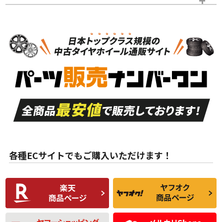
タイヤのみ
N
N
タイヤのみ
20インチ
＞
新品・新品未使用品
新品・新品未使用品
新車外し品（新古
S
S
新車外し品（新古
品）、イボ・ライン
品）
付き
走行距離も少なく、
走行距離も少なく、
A
A
目立つ傷もほとんど
非常に状態の良い中
ない中古品
古品
目立たない程度の使
走行距離・偏磨耗は
B
B
用傷があるが、良質
少ない、劣化のほと
な中古品
んどない中古品
各種ECサイトでもご購入いただけます！
使用感や傷があり、
偏磨耗・劣化は感じ
C
C
比較的きれいな中古
られるが、使用に問
品
題のない中古品
残り溝も少なく、偏
使用感や目立つ傷が
磨耗がみられ、短期