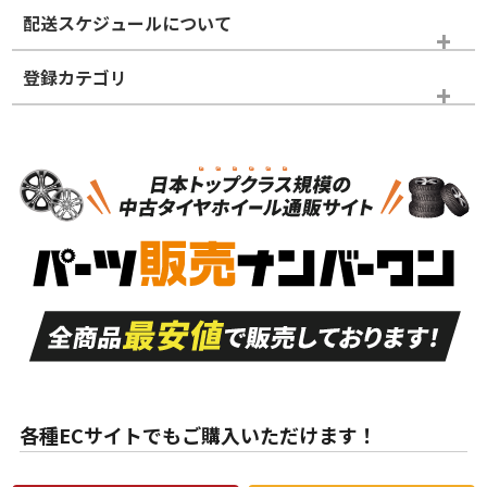
※商品ランクは出品者の主観により判断しておりますので、あら
配送スケジュールについて
かじめご了承ください。
登録カテゴリ
ホイールランク
タイヤランク
タイヤホイールセット
N
N
タイヤホイールセット
15インチ
＞
新品・新品未使用品
新品・新品未使用品
新車外し品（新古
S
S
新車外し品（新古
品）、イボ・ライン
品）
付き
走行距離も少なく、
走行距離も少なく、
A
A
目立つ傷もほとんど
非常に状態の良い中
ない中古品
古品
目立たない程度の使
走行距離・偏磨耗は
B
B
用傷があるが、良質
少ない、劣化のほと
な中古品
んどない中古品
各種ECサイトでもご購入いただけます！
使用感や傷があり、
偏磨耗・劣化は感じ