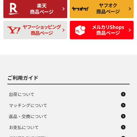
C
C
比較的きれいな中古
られるが、使用に問
品
題のない中古品
残り溝も少なく、偏
使用感や目立つ傷が
D
D
磨耗がみられ、短期
あり、一般的な中古
間使用できるくらい
品
の中古品
使用感や大きな傷が
即タイヤ交換レベル
J
J
あり、落ちない汚れ
のタイヤ。ジャンク
がある。ジャンク品
品
ご利用ガイド
出荷について
マッチングについて
返品・交換について
お支払について