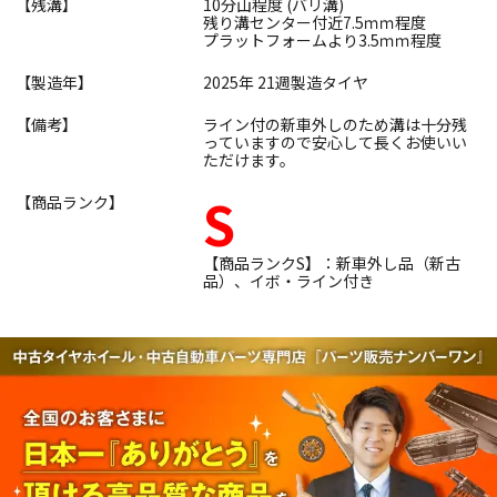
【残溝】
10分山程度 (バリ溝)
残り溝センター付近7.5ｍｍ程度
プラットフォームより3.5ｍｍ程度
【製造年】
2025年 21週製造タイヤ
【備考】
ライン付の新車外しのため溝は十分残
っていますので安心して長くお使いい
ただけます。
S
【商品ランク】
【商品ランクS】：新車外し品（新古
品）、イボ・ライン付き