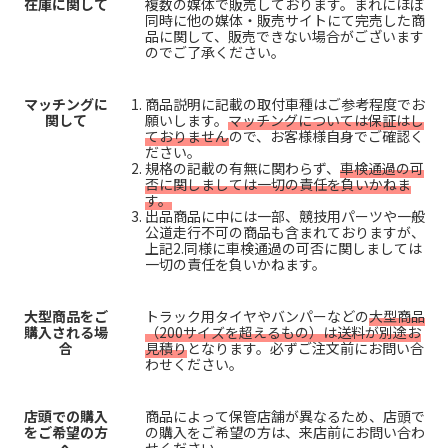
在庫に関して
複数の媒体で販売しております。まれにほぼ
同時に他の媒体・販売サイトにて完売した商
品に関して、販売できない場合がございます
のでご了承ください。
マッチングに
商品説明に記載の取付車種はご参考程度でお
関して
願いします。
マッチングについては保証はし
ておりません
ので、お客様様自身でご確認く
ださい。
規格の記載の有無に関わらず、
車検通過の可
否に関しましては一切の責任を負いかねま
す。
出品商品に中には一部、競技用パーツや一般
公道走行不可の商品も含まれておりますが、
上記2.同様に車検通過の可否に関しましては
一切の責任を負いかねます。
大型商品をご
トラック用タイヤやバンパーなどの
大型商品
購入される場
（200サイズを超えるもの）は送料が別途お
合
見積り
となります。必ずご注文前にお問い合
わせください。
店頭での購入
商品によって保管店舗が異なるため、店頭で
をご希望の方
の購入をご希望の方は、来店前にお問い合わ
へ
せください。