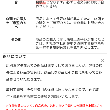
合
見積り
となります。必ずご注文前にお問い合
わせください。
店頭での購入
商品によって保管店舗が異なるため、店頭で
をご希望の方
の購入をご希望の方は、来店前にお問い合わ
へ
せください。
その他
商品のご購入に関し法律上の争いが生じたと
きは、弊社の本社所在地を管轄する裁判所を
第一審の専属的合意管轄裁判所とします。
返品について
原則お客様都合での返品はお受けしておりませんが、弊社の過
失による返品の場合は、商品代を商品と引き換えをもってご返
金させていただきます。
取付工賃等、その他費用の保証は致しかねますので、必ず取
付・装着をする前にご連絡をお願いいたします。
※保証金額について：商品代金、送料、振込手数料の合計額を上限とさせ