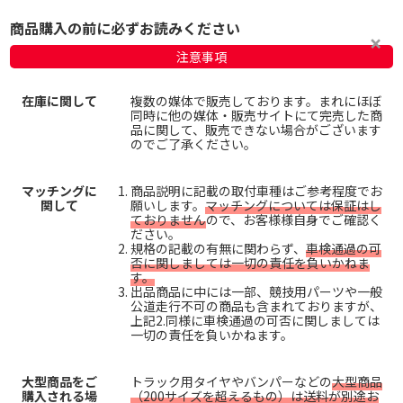
商品購入の前に必ずお読みください
注意事項
在庫に関して
複数の媒体で販売しております。まれにほぼ
同時に他の媒体・販売サイトにて完売した商
品に関して、販売できない場合がございます
のでご了承ください。
マッチングに
商品説明に記載の取付車種はご参考程度でお
関して
願いします。
マッチングについては保証はし
ておりません
ので、お客様様自身でご確認く
ださい。
規格の記載の有無に関わらず、
車検通過の可
否に関しましては一切の責任を負いかねま
す。
出品商品に中には一部、競技用パーツや一般
公道走行不可の商品も含まれておりますが、
上記2.同様に車検通過の可否に関しましては
一切の責任を負いかねます。
大型商品をご
トラック用タイヤやバンパーなどの
大型商品
購入される場
（200サイズを超えるもの）は送料が別途お