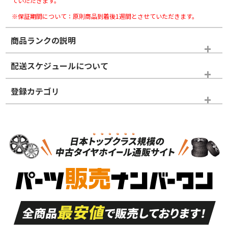
ていただきます。
※保証期間について：原則商品到着後1週間とさせていただきます。
商品ランクの説明
※商品ランクは出品者の主観により判断しておりますので、あら
配送スケジュールについて
かじめご了承ください。
登録カテゴリ
ホイールランク
タイヤランク
ホイールのみ
N
N
ホイールのみ
21インチ
＞
新品・新品未使用品
新品・新品未使用品
新車外し品（新古
S
S
新車外し品（新古
品）、イボ・ライン
品）
付き
走行距離も少なく、
走行距離も少なく、
A
A
目立つ傷もほとんど
非常に状態の良い中
ない中古品
古品