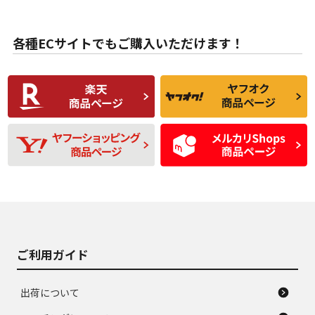
目立たない程度の使
走行距離・偏磨耗は
B
B
用傷があるが、良質
少ない、劣化のほと
な中古品
んどない中古品
各種ECサイトでもご購入いただけます！
使用感や傷があり、
偏磨耗・劣化は感じ
C
C
比較的きれいな中古
られるが、使用に問
品
題のない中古品
残り溝も少なく、偏
使用感や目立つ傷が
D
D
磨耗がみられ、短期
あり、一般的な中古
間使用できるくらい
品
の中古品
使用感や大きな傷が
即タイヤ交換レベル
J
J
あり、落ちない汚れ
のタイヤ。ジャンク
がある。ジャンク品
品
ご利用ガイド
出荷について