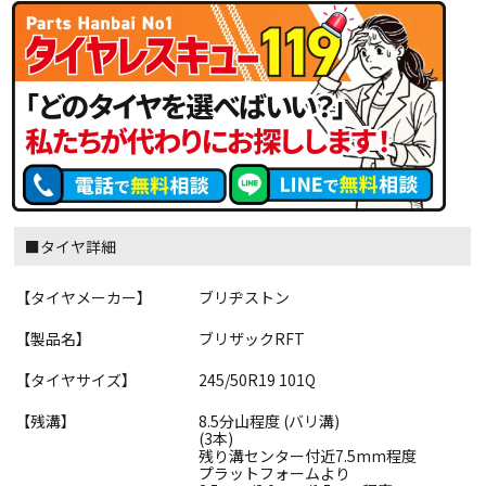
■タイヤ詳細
【タイヤメーカー】
ブリヂストン
【製品名】
ブリザックRFT
【タイヤサイズ】
245/50R19 101Q
【残溝】
8.5分山程度 (バリ溝)
(3本)
残り溝センター付近7.5mm程度
プラットフォームより