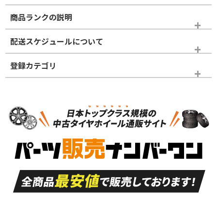
商品ランクの説明
※商品ランクは出品者の主観により判断しておりますので、あら
配送スケジュールについて
かじめご了承ください。
登録カテゴリ
ホイールランク
タイヤランク
タイヤのみ
N
N
タイヤのみ
19インチ
＞
新品・新品未使用品
新品・新品未使用品
新車外し品（新古
S
S
新車外し品（新古
品）、イボ・ライン
品）
付き
走行距離も少なく、
走行距離も少なく、
A
A
目立つ傷もほとんど
非常に状態の良い中
ない中古品
古品
目立たない程度の使
走行距離・偏磨耗は
B
B
用傷があるが、良質
少ない、劣化のほと