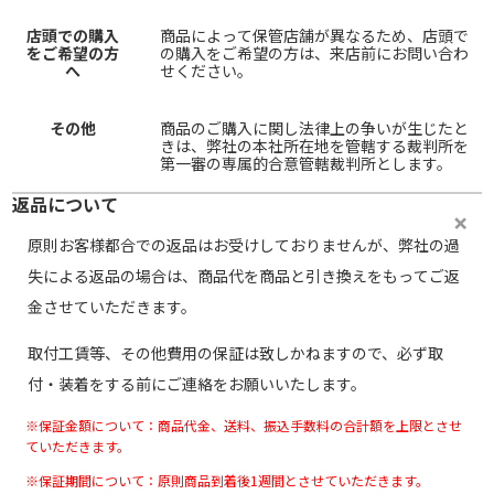
店頭での購入
商品によって保管店舗が異なるため、店頭で
をご希望の方
の購入をご希望の方は、来店前にお問い合わ
へ
せください。
その他
商品のご購入に関し法律上の争いが生じたと
きは、弊社の本社所在地を管轄する裁判所を
第一審の専属的合意管轄裁判所とします。
返品について
原則お客様都合での返品はお受けしておりませんが、弊社の過
失による返品の場合は、商品代を商品と引き換えをもってご返
金させていただきます。
取付工賃等、その他費用の保証は致しかねますので、必ず取
付・装着をする前にご連絡をお願いいたします。
※保証金額について：商品代金、送料、振込手数料の合計額を上限とさせ
ていただきます。
※保証期間について：原則商品到着後1週間とさせていただきます。