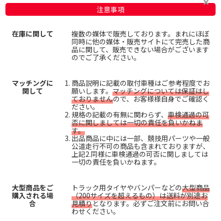
注意事項
在庫に関して
複数の媒体で販売しております。まれにほぼ
同時に他の媒体・販売サイトにて完売した商
品に関して、販売できない場合がございます
のでご了承ください。
マッチングに
商品説明に記載の取付車種はご参考程度でお
関して
願いします。
マッチングについては保証はし
ておりません
ので、お客様様自身でご確認く
ださい。
規格の記載の有無に関わらず、
車検通過の可
否に関しましては一切の責任を負いかねま
す。
出品商品に中には一部、競技用パーツや一般
公道走行不可の商品も含まれておりますが、
上記2.同様に車検通過の可否に関しましては
一切の責任を負いかねます。
大型商品をご
トラック用タイヤやバンパーなどの
大型商品
購入される場
（200サイズを超えるもの）は送料が別途お
合
見積り
となります。必ずご注文前にお問い合
わせください。