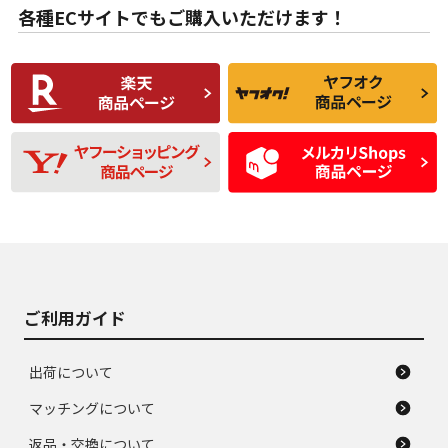
な中古品
んどない中古品
各種ECサイトでもご購入いただけます！
使用感や傷があり、
偏磨耗・劣化は感じ
C
C
比較的きれいな中古
られるが、使用に問
品
題のない中古品
残り溝も少なく、偏
使用感や目立つ傷が
D
D
磨耗がみられ、短期
あり、一般的な中古
間使用できるくらい
品
の中古品
使用感や大きな傷が
即タイヤ交換レベル
J
J
あり、落ちない汚れ
のタイヤ。ジャンク
がある。ジャンク品
品
ご利用ガイド
出荷について
マッチングについて
返品・交換について