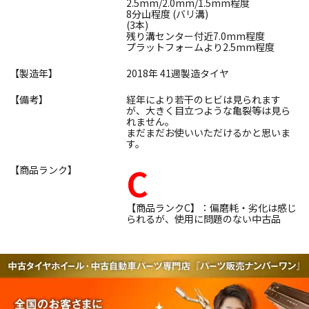
2.5mm/2.0mm/1.5mm程度
8分山程度 (バリ溝)
(3本)
残り溝センター付近7.0mm程度
プラットフォームより2.5mm程度
【製造年】
2018年 41週製造タイヤ
【備考】
経年により若干のヒビは見られます
が、大きく目立つような亀裂等は見ら
れません。
まだまだお使いいただけるかと思いま
す。
C
【商品ランク】
【商品ランクC】：偏磨耗・劣化は感じ
られるが、使用に問題のない中古品