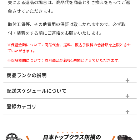
失による返品の場合は、商品代を商品と引き換えをもってご返
金させていただきます。
取付工賃等、その他費用の保証は致しかねますので、必ず取
付・装着をする前にご連絡をお願いいたします。
※保証金額について：商品代金、送料、振込手数料の合計額を上限とさせ
ていただきます。
※保証期間について：原則商品到着後1週間とさせていただきます。
商品ランクの説明
※商品ランクは出品者の主観により判断しておりますので、あら
配送スケジュールについて
かじめご了承ください。
登録カテゴリ
ホイールランク
タイヤランク
スタッドレスタイヤホイールセット
N
N
スタッドレスタイヤホイールセット
18インチ
＞
新品・新品未使用品
新品・新品未使用品