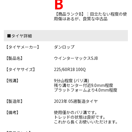
B
【商品ランクB】：目立たない程度の使
用傷はあるが、良質な中古品
■タイヤ詳細
【タイヤメーカー】
ダンロップ
【製品名】
ウインターマックスSJ8
【タイヤサイズ】
225/60R18 100Q
【残溝】
9分山程度 (バリ溝)
残り溝センター付近9.0mm程度
プラットフォームより4.0mm程度
【製造年】
2023年 05週製造タイヤ
【備考】
使用僅かのバリ溝です。
トレッドの状態は良好です。
これから長くお使いいただけます。