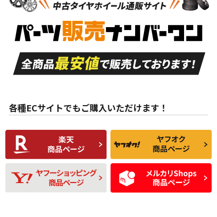
新車外し品（新古
S
S
新車外し品（新古
品）、イボ・ライン
品）
付き
走行距離も少なく、
走行距離も少なく、
A
A
目立つ傷もほとんど
非常に状態の良い中
ない中古品
古品
目立たない程度の使
走行距離・偏磨耗は
B
B
用傷があるが、良質
少ない、劣化のほと
な中古品
んどない中古品
各種ECサイトでもご購入いただけます！
使用感や傷があり、
偏磨耗・劣化は感じ
C
C
比較的きれいな中古
られるが、使用に問
品
題のない中古品
残り溝も少なく、偏
使用感や目立つ傷が
D
D
磨耗がみられ、短期
あり、一般的な中古
間使用できるくらい
品
の中古品
使用感や大きな傷が
即タイヤ交換レベル
J
J
あり、落ちない汚れ
のタイヤ。ジャンク