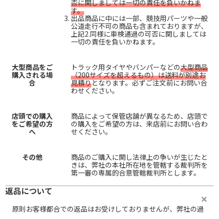
否に関しましては一切の責任を負いかねま
す。
出品商品に中には一部、競技用パーツや一般
公道走行不可の商品も含まれておりますが、
上記2.同様に車検通過の可否に関しましては
一切の責任を負いかねます。
大型商品をご
トラック用タイヤやバンパーなどの
大型商品
購入される場
（200サイズを超えるもの）は送料が別途お
合
見積り
となります。必ずご注文前にお問い合
わせください。
店頭での購入
商品によって保管店舗が異なるため、店頭で
をご希望の方
の購入をご希望の方は、来店前にお問い合わ
へ
せください。
その他
商品のご購入に関し法律上の争いが生じたと
きは、弊社の本社所在地を管轄する裁判所を
第一審の専属的合意管轄裁判所とします。
返品について
原則お客様都合での返品はお受けしておりませんが、弊社の過