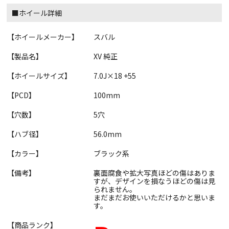
■ホイール詳細
【ホイールメーカー】
スバル
【製品名】
XV 純正
【ホイールサイズ】
7.0J×18 +55
【PCD】
100mm
【穴数】
5穴
【ハブ径】
56.0mm
【カラー】
ブラック系
【備考】
裏面腐食や拡大写真ほどの傷はありま
すが、デザインを損なうほどの傷は見
られません。
まだまだお使いいただけるかと思いま
す。
【商品ランク】