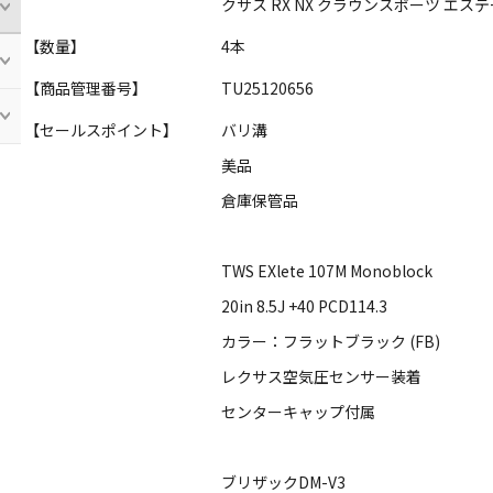
クサス RX NX クラウンスポーツ エス
【数量】
4本
【商品管理番号】
TU25120656
【セールスポイント】
バリ溝
美品
倉庫保管品
TWS EXlete 107M Monoblock
20in 8.5J +40 PCD114.3
カラー：フラットブラック (FB)
レクサス空気圧センサー装着
センターキャップ付属
ブリザックDM-V3