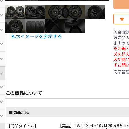
入金確
拡大イメージを表示する
限定品の
ますの
※沖縄・
ズを超え
大型商
ずお問
商品管
この商品について
■商品詳細
【商品タイトル】
【美品】TWS EXlete 107M 20in 8.5J