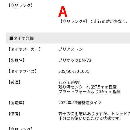
A
【商品ランク】
【商品ランクA】：走行距離が少なく
■タイヤ詳細
【タイヤメーカー】
ブリヂストン
【製品名】
ブリザックDM-V3
【タイヤサイズ】
235/50R20 100Q
【残溝】
7.5分山程度
残り溝センター付近7.5mm程度
プラットフォームより3.5mm程度
【製造年】
2022年 13週製造タイヤ
【備考】
若干の使用感はありますが、トレッド
十分にお使いいただける状態です。
【商品ランク】