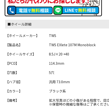
■ホイール詳細
【ホイールメーカー】
TWS
【製品名】
TWS EXlete 107M Monoblock
【ホイールサイズ】
8.5J×20 +40
【PCD】
114.3mm
【穴数】
5穴
【ハブ径】
汎用 73.0mm
【カラー】
ブラック系
【備考】
拡大写真ほどの小傷がある程度で、目
※保管時の微細な傷等はご了承くださ