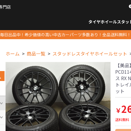
専門店
パーツ販売ナンバーワン
タイヤホイール
スタッ
すべてのサイズ
14インチ以下
15インチ
16インチ
17インチ
18インチ
19インチ
20インチ
21インチ
22インチ
23インチ以上
すべて
14イ
15イン
16イン
17イン
18イン
19イン
20イン
21イン
22イン
23イ
毎日出品中！希少価値の高い中古カーパーツ多数あり！全品送料無料！
ホーム
商品一覧
スタッドレスタイヤホイールセット
【美品】T
PCD11
ス RX
トレイ
ット
2
￥
送料無料