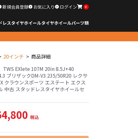
新規会員登録
お気に入り
ログイン
0
ドレスタイヤホイール
タイヤ
ホイール
パーツ類
のサイズ
ンチ以下
チ
チ
チ
チ
チ
チ
チ
チ
ンチ以上
すべてのサイズ
14インチ以下
15インチ
16インチ
17インチ
18インチ
19インチ
20インチ
21インチ
22インチ
23インチ以上
すべてのサイズ
14インチ以下
15インチ
16インチ
17インチ
18インチ
19インチ
20インチ
21インチ
22インチ
23インチ以上
すべてのパーツ
20インチ
商品詳細
WS EXlete 107M 20in 8.5J+40
4.3 ブリザックDM-V3 235/50R20 レクサ
 NX クラウンスポーツ エステート エクス
ル 中古 スタッドレスタイヤホイールセ
64,800
税込