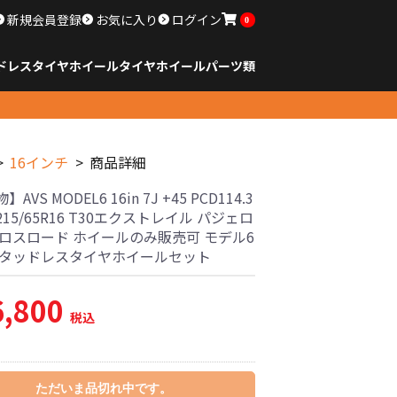
新規会員登録
お気に入り
ログイン
0
ドレスタイヤホイール
タイヤ
ホイール
パーツ類
のサイズ
ンチ以下
チ
チ
チ
チ
チ
チ
チ
チ
ンチ以上
すべてのサイズ
14インチ以下
15インチ
16インチ
17インチ
18インチ
19インチ
20インチ
21インチ
22インチ
23インチ以上
すべてのサイズ
14インチ以下
15インチ
16インチ
17インチ
18インチ
19インチ
20インチ
21インチ
22インチ
23インチ以上
すべてのパーツ
16インチ
商品詳細
AVS MODEL6 16in 7J +45 PCD114.3
2 215/65R16 T30エクストレイル パジェロ
クロスロード ホイールのみ販売可 モデル6
スタッドレスタイヤホイールセット
6,800
税込
ただいま品切れ中です。