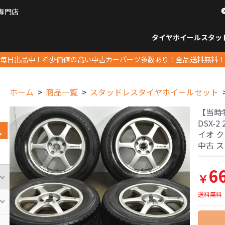
専門店
パーツ販売ナンバーワン
タイヤホイール
スタッ
すべてのサイズ
14インチ以下
15インチ
16インチ
17インチ
18インチ
19インチ
20インチ
21インチ
22インチ
23インチ以上
すべて
14イ
15イン
16イン
17イン
18イン
19イン
20イン
21イン
22イン
23イ
毎日出品中！希少価値の高い中古カーパーツ多数あり！全品送料無料！
ホーム
商品一覧
スタッドレスタイヤホイールセット
【当時物】
DSX-
イオ 
中古 
6
￥
送料無料