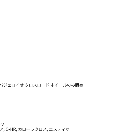
トレイル パジェロイオ クロスロード ホイールのみ販売
-V
 C-HR, カローラクロス, エスティマ