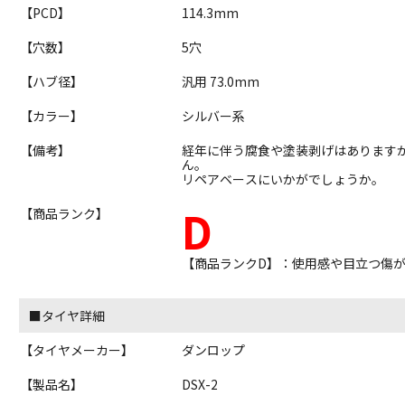
【PCD】
114.3mm
【穴数】
5穴
【ハブ径】
汎用 73.0mm
【カラー】
シルバー系
【備考】
経年に伴う腐食や塗装剥げはあります
ん。
リペアベースにいかがでしょうか。
D
【商品ランク】
【商品ランクD】：使用感や目立つ傷
■タイヤ詳細
【タイヤメーカー】
ダンロップ
【製品名】
DSX-2