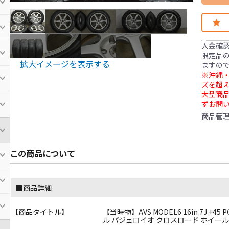
入金確
限定品の
拡大イメージを表示する
ますの
※沖縄・
ズを超え
大型商
ずお問
商品管
この商品について
■商品詳細
【商品タイトル】
【当時物】AVS MODEL6 16in 7J +45 P
ル パジェロイオ クロスロード ホイール