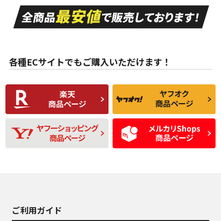
走行距離も少なく、
走行距離も少なく、
A
A
目立つ傷もほとんど
非常に状態の良い中
ない中古品
古品
目立たない程度の使
走行距離・偏磨耗は
B
B
用傷があるが、良質
少ない、劣化のほと
な中古品
んどない中古品
各種ECサイトでもご購入いただけます！
使用感や傷があり、
偏磨耗・劣化は感じ
C
C
比較的きれいな中古
られるが、使用に問
品
題のない中古品
残り溝も少なく、偏
使用感や目立つ傷が
D
D
磨耗がみられ、短期
あり、一般的な中古
間使用できるくらい
品
の中古品
使用感や大きな傷が
即タイヤ交換レベル
J
J
あり、落ちない汚れ
のタイヤ。ジャンク
がある。ジャンク品
品
ご利用ガイド