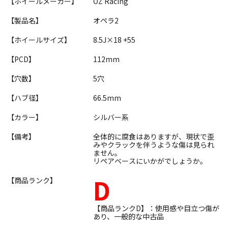
【ホイールメーカー】
OZ Racing
【製品名】
オペラ2
【ホイールサイズ】
8.5J×18 +55
【PCD】
112mm
【穴数】
5穴
【ハブ径】
66.5mm
【カラー】
シルバー系
【備考】
全体的に腐食はありますが、現状で歪
みやクラックを伴うような傷は見られ
ません。
リペアベースにいかがでしょうか。
D
【商品ランク】
【商品ランクD】：使用感や目立つ傷が
あり、一般的な中古品