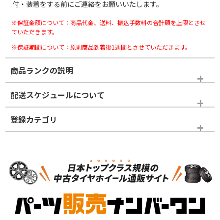
付・装着をする前にご連絡をお願いいたします。
※保証金額について：商品代金、送料、振込手数料の合計額を上限とさせ
ていただきます。
※保証期間について：原則商品到着後1週間とさせていただきます。
商品ランクの説明
※商品ランクは出品者の主観により判断しておりますので、あら
配送スケジュールについて
かじめご了承ください。
登録カテゴリ
ホイールランク
タイヤランク
ホイールのみ
N
N
ホイールのみ
18インチ
＞
新品・新品未使用品
新品・新品未使用品
新車外し品（新古
S
S
新車外し品（新古
品）、イボ・ライン
品）
付き