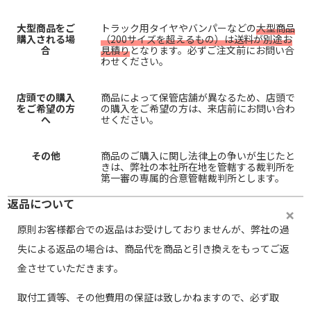
大型商品をご
トラック用タイヤやバンパーなどの
大型商品
購入される場
（200サイズを超えるもの）は送料が別途お
合
見積り
となります。必ずご注文前にお問い合
わせください。
店頭での購入
商品によって保管店舗が異なるため、店頭で
をご希望の方
の購入をご希望の方は、来店前にお問い合わ
へ
せください。
その他
商品のご購入に関し法律上の争いが生じたと
きは、弊社の本社所在地を管轄する裁判所を
第一審の専属的合意管轄裁判所とします。
返品について
原則お客様都合での返品はお受けしておりませんが、弊社の過
失による返品の場合は、商品代を商品と引き換えをもってご返
金させていただきます。
取付工賃等、その他費用の保証は致しかねますので、必ず取