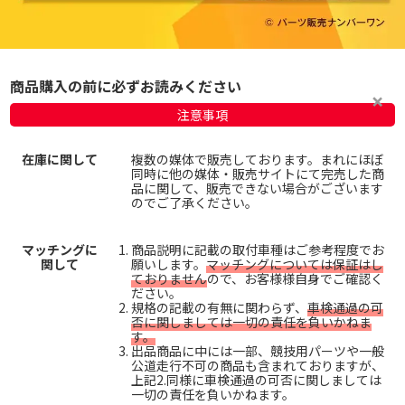
商品購入の前に必ずお読みください
注意事項
在庫に関して
複数の媒体で販売しております。まれにほぼ
同時に他の媒体・販売サイトにて完売した商
品に関して、販売できない場合がございます
のでご了承ください。
マッチングに
商品説明に記載の取付車種はご参考程度でお
関して
願いします。
マッチングについては保証はし
ておりません
ので、お客様様自身でご確認く
ださい。
規格の記載の有無に関わらず、
車検通過の可
否に関しましては一切の責任を負いかねま
す。
出品商品に中には一部、競技用パーツや一般
公道走行不可の商品も含まれておりますが、
上記2.同様に車検通過の可否に関しましては
一切の責任を負いかねます。