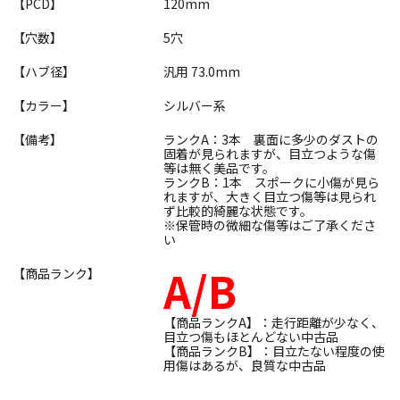
【PCD】
120mm
【穴数】
5穴
【ハブ径】
汎用 73.0mm
【カラー】
シルバー系
【備考】
ランクA：3本 裏面に多少のダストの
固着が見られますが、目立つような傷
等は無く美品です。
ランクB：1本 スポークに小傷が見ら
れますが、大きく目立つ傷等は見られ
ず比較的綺麗な状態です。
※保管時の微細な傷等はご了承くださ
い
A/B
【商品ランク】
【商品ランクA】：走行距離が少なく、
目立つ傷もほとんどない中古品
【商品ランクB】：目立たない程度の使
用傷はあるが、良質な中古品