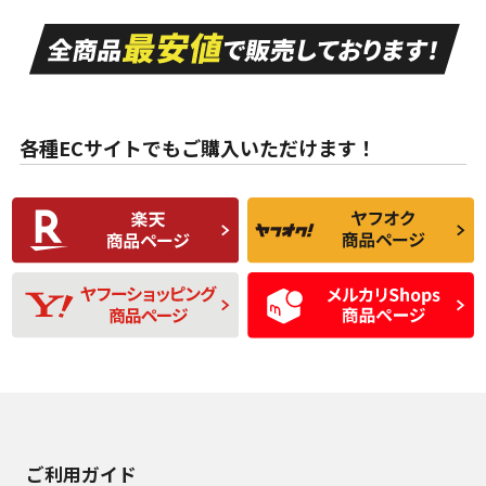
走行距離も少なく、
走行距離も少なく、
A
A
目立つ傷もほとんど
非常に状態の良い中
ない中古品
古品
目立たない程度の使
走行距離・偏磨耗は
B
B
用傷があるが、良質
少ない、劣化のほと
な中古品
んどない中古品
各種ECサイトでもご購入いただけます！
使用感や傷があり、
偏磨耗・劣化は感じ
C
C
比較的きれいな中古
られるが、使用に問
品
題のない中古品
残り溝も少なく、偏
使用感や目立つ傷が
D
D
磨耗がみられ、短期
あり、一般的な中古
間使用できるくらい
品
の中古品
使用感や大きな傷が
即タイヤ交換レベル
J
J
あり、落ちない汚れ
のタイヤ。ジャンク
がある。ジャンク品
品
ご利用ガイド