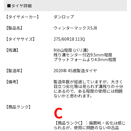
■タイヤ詳細
【タイヤメーカー】
ダンロップ
【製品名】
ウィンターマックスSJ8
【タイヤサイズ】
275/60R18 113Q
【残溝】
9分山程度 (バリ溝)
残り溝センター付近9.5ｍｍ程度
プラットフォームより4.0ｍｍ程度
【製造年】
2020年 45週製造タイヤ
【備考】
製造年数が経過していますが、大きく
目立つ劣化等は見られず溝残りの十分
にあるので、ある程度の使用には問題
ないかと思われます。
C
【商品ランク】
【商品ランクC】：偏磨耗・劣化は感じ
られるが、使用に問題のない中古品