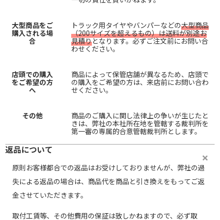
大型商品をご
トラック用タイヤやバンパーなどの
大型商品
購入される場
（200サイズを超えるもの）は送料が別途お
合
見積り
となります。必ずご注文前にお問い合
わせください。
店頭での購入
商品によって保管店舗が異なるため、店頭で
をご希望の方
の購入をご希望の方は、来店前にお問い合わ
へ
せください。
その他
商品のご購入に関し法律上の争いが生じたと
きは、弊社の本社所在地を管轄する裁判所を
第一審の専属的合意管轄裁判所とします。
返品について
原則お客様都合での返品はお受けしておりませんが、弊社の過
失による返品の場合は、商品代を商品と引き換えをもってご返
金させていただきます。
取付工賃等、その他費用の保証は致しかねますので、必ず取