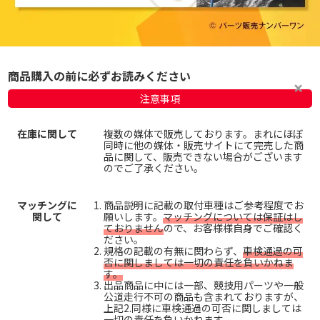
商品購入の前に必ずお読みください
注意事項
在庫に関して
複数の媒体で販売しております。まれにほぼ
同時に他の媒体・販売サイトにて完売した商
品に関して、販売できない場合がございます
のでご了承ください。
マッチングに
商品説明に記載の取付車種はご参考程度でお
関して
願いします。
マッチングについては保証はし
ておりません
ので、お客様様自身でご確認く
ださい。
規格の記載の有無に関わらず、
車検通過の可
否に関しましては一切の責任を負いかねま
す。
出品商品に中には一部、競技用パーツや一般
公道走行不可の商品も含まれておりますが、
上記2.同様に車検通過の可否に関しましては
一切の責任を負いかねます。