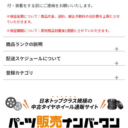
付・装着をする前にご連絡をお願いいたします。
※保証金額について：商品代金、送料、振込手数料の合計額を上限とさせ
ていただきます。
※保証期間について：原則商品到着後1週間とさせていただきます。
商品ランクの説明
※商品ランクは出品者の主観により判断しておりますので、あら
配送スケジュールについて
かじめご了承ください。
登録カテゴリ
ホイールランク
タイヤランク
スタッドレスタイヤホイールセット
N
N
スタッドレスタイヤホイールセット
18インチ
＞
新品・新品未使用品
新品・新品未使用品
新車外し品（新古
S
S
新車外し品（新古
品）、イボ・ライン
品）
付き