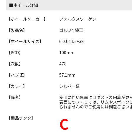
■ホイール詳細
【ホイールメーカー】
フォルクスワーゲン
【製品名】
ゴルフ4 純正
【ホイールサイズ】
6.0J×15 +38
【PCD】
100mm
【穴数】
4穴
【ハブ径】
57.1mm
【カラー】
シルバー系
【備考】
使用に伴い裏面にはダストの固着が見
表面につきましては、リムやスポーク
られませんのでご使用には問題ござい
C
【商品ランク】