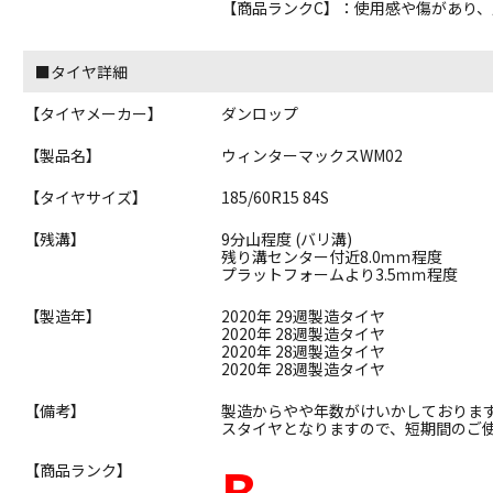
【商品ランクC】：使用感や傷があり
■タイヤ詳細
【タイヤメーカー】
ダンロップ
【製品名】
ウィンターマックスWM02
【タイヤサイズ】
185/60R15 84S
【残溝】
9分山程度 (バリ溝)
残り溝センター付近8.0ｍｍ程度
プラットフォームより3.5ｍｍ程度
【製造年】
2020年 29週製造タイヤ
2020年 28週製造タイヤ
2020年 28週製造タイヤ
2020年 28週製造タイヤ
【備考】
製造からやや年数がけいかしておりま
スタイヤとなりますので、短期間のご
B
【商品ランク】