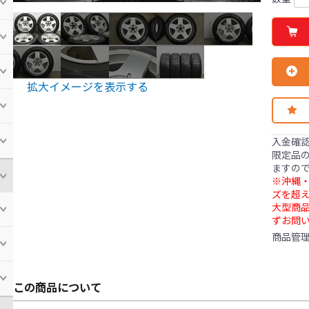
拡大イメージを表示する
入金確
限定品の
ますの
※沖縄・
ズを超え
大型商
ずお問
商品管
この商品について