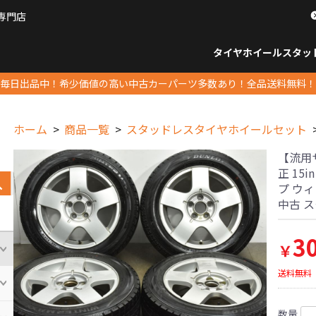
専門店
パーツ販売ナンバーワン
タイヤホイール
スタッ
すべてのサイズ
14インチ以下
15インチ
16インチ
17インチ
18インチ
19インチ
20インチ
21インチ
22インチ
23インチ以上
すべて
14イ
15イン
16イン
17イン
18イン
19イン
20イン
21イン
22イン
23イ
毎日出品中！希少価値の高い中古カーパーツ多数あり！全品送料無料！
ホーム
商品一覧
スタッドレスタイヤホイールセット
【流用
正 15i
プ ウィ
中古 
3
￥
送料無料
数量