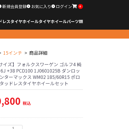
新規会員登録
お気に入り
ログイン
0
ドレスタイヤホイール
タイヤ
ホイール
パーツ類
のサイズ
ンチ以下
チ
チ
チ
チ
チ
チ
チ
チ
ンチ以上
すべてのサイズ
14インチ以下
15インチ
16インチ
17インチ
18インチ
19インチ
20インチ
21インチ
22インチ
23インチ以上
すべてのサイズ
14インチ以下
15インチ
16インチ
17インチ
18インチ
19インチ
20インチ
21インチ
22インチ
23インチ以上
すべてのパーツ
15インチ
商品詳細
サイズ】フォルクスワーゲン ゴルフ4 純
n 6J +38 PCD100 1J0601025B ダンロッ
ンターマックス WM02 185/60R15 ポロ
スタッドレスタイヤホイールセット
0,800
税込