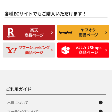
目立たない程度の使
走行距離・偏磨耗は
B
B
用傷があるが、良質
少ない、劣化のほと
な中古品
んどない中古品
各種ECサイトでもご購入いただけます！
使用感や傷があり、
偏磨耗・劣化は感じ
C
C
比較的きれいな中古
られるが、使用に問
品
題のない中古品
残り溝も少なく、偏
使用感や目立つ傷が
D
D
磨耗がみられ、短期
あり、一般的な中古
間使用できるくらい
品
の中古品
使用感や大きな傷が
即タイヤ交換レベル
J
J
あり、落ちない汚れ
のタイヤ。ジャンク
がある。ジャンク品
品
ご利用ガイド
出荷について
マッチングについて