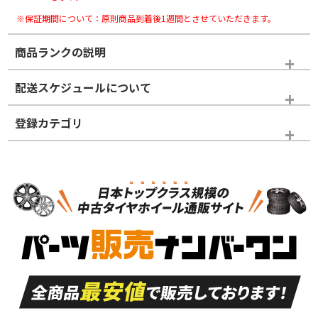
※保証期間について：原則商品到着後1週間とさせていただきます。
商品ランクの説明
※商品ランクは出品者の主観により判断しておりますので、あら
配送スケジュールについて
かじめご了承ください。
登録カテゴリ
ホイールランク
タイヤランク
スタッドレスタイヤホイールセット
N
N
スタッドレスタイヤホイールセット
15インチ
＞
新品・新品未使用品
新品・新品未使用品
新車外し品（新古
S
S
新車外し品（新古
品）、イボ・ライン
品）
付き
走行距離も少なく、
走行距離も少なく、
A
A
目立つ傷もほとんど
非常に状態の良い中
ない中古品
古品