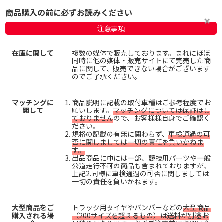
商品購入の前に必ずお読みください
注意事項
在庫に関して
複数の媒体で販売しております。まれにほぼ
同時に他の媒体・販売サイトにて完売した商
品に関して、販売できない場合がございます
のでご了承ください。
マッチングに
商品説明に記載の取付車種はご参考程度でお
関して
願いします。
マッチングについては保証はし
ておりません
ので、お客様様自身でご確認く
ださい。
規格の記載の有無に関わらず、
車検通過の可
否に関しましては一切の責任を負いかねま
す。
出品商品に中には一部、競技用パーツや一般
公道走行不可の商品も含まれておりますが、
上記2.同様に車検通過の可否に関しましては
一切の責任を負いかねます。
大型商品をご
トラック用タイヤやバンパーなどの
大型商品
購入される場
（200サイズを超えるもの）は送料が別途お