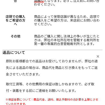
合
見積り
となります。必ずご注文前にお問い合
わせください。
店頭での購入
商品によって保管店舗が異なるため、店頭で
をご希望の方
の購入をご希望の方は、来店前にお問い合わ
へ
せください。
その他
商品のご購入に関し法律上の争いが生じたと
きは、弊社の本社所在地を管轄する裁判所を
第一審の専属的合意管轄裁判所とします。
返品について
原則お客様都合での返品はお受けしておりませんが、弊社の過
失による返品の場合は、商品代を商品と引き換えをもってご返
金させていただきます。
取付工賃等、その他費用の保証は致しかねますので、必ず取
付・装着をする前にご連絡をお願いいたします。
※保証金額について：商品代金、送料、振込手数料の合計額を上限とさせ
ていただきます。