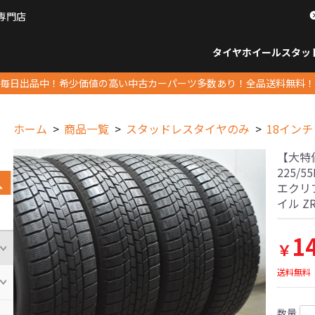
専門店
パーツ販売ナンバーワン
タイヤホイール
スタッ
すべてのサイズ
14インチ以下
15インチ
16インチ
17インチ
18インチ
19インチ
20インチ
21インチ
22インチ
23インチ以上
すべて
14イ
15イン
16イン
17イン
18イン
19イン
20イン
21イン
22イン
23イ
毎日出品中！希少価値の高い中古カーパーツ多数あり！全品送料無料！
ホーム
商品一覧
スタッドレスタイヤのみ
18インチ
【大特
225/
エクリ
イル Z
1
￥
送料無料
数量