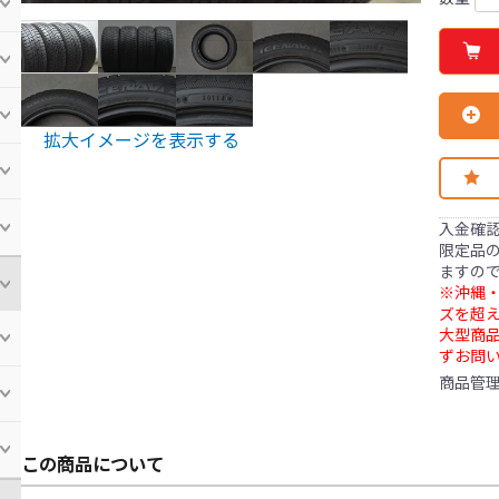
拡大イメージを表示する
入金確
限定品の
ますの
※沖縄・
ズを超え
大型商
ずお問
商品管
この商品について