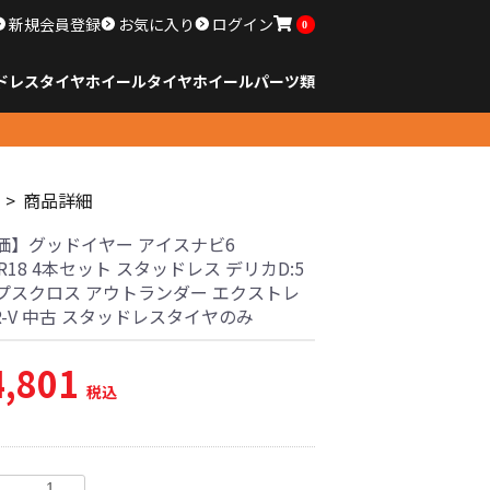
新規会員登録
お気に入り
ログイン
0
ドレスタイヤホイール
タイヤ
ホイール
パーツ類
のサイズ
ンチ以下
チ
チ
チ
チ
チ
チ
チ
チ
ンチ以上
すべてのサイズ
14インチ以下
15インチ
16インチ
17インチ
18インチ
19インチ
20インチ
21インチ
22インチ
23インチ以上
すべてのサイズ
14インチ以下
15インチ
16インチ
17インチ
18インチ
19インチ
20インチ
21インチ
22インチ
23インチ以上
すべてのパーツ
商品詳細
価】グッドイヤー アイスナビ6
55R18 4本セット スタッドレス デリカD:5
プスクロス アウトランダー エクストレ
R-V 中古 スタッドレスタイヤのみ
4,801
税込