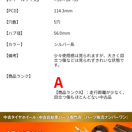
【PCD】
114.3mm
【穴数】
5穴
【ハブ径】
56.0mm
【カラー】
シルバー系
【備考】
少々使用感は見られますが、大きく目
立つ傷などは見られずきれいな状態で
す。
A
【商品ランク】
【商品ランクA】：走行距離が少なく、
目立つ傷もほとんどない中古品