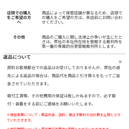
店頭での購入
商品によって保管店舗が異なるため、店頭で
をご希望の方
の購入をご希望の方は、来店前にお問い合わ
へ
せください。
その他
商品のご購入に関し法律上の争いが生じたと
きは、弊社の本社所在地を管轄する裁判所を
第一審の専属的合意管轄裁判所とします。
返品について
原則お客様都合での返品はお受けしておりませんが、弊社の過
失による返品の場合は、商品代を商品と引き換えをもってご返
金させていただきます。
取付工賃等、その他費用の保証は致しかねますので、必ず取
付・装着をする前にご連絡をお願いいたします。
※保証金額について：商品代金、送料、振込手数料の合計額を上限とさせ
ていただきます。
※保証期間について：原則商品到着後1週間とさせていただきます。