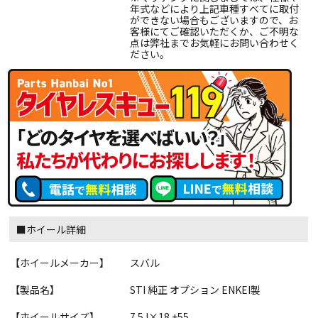
年式などにより上記車種すべてに取付
ができない場合もございますので、お
客様にてご確認いただくか、ご不明な
点は弊社までお気軽にお問い合わせく
ださい。
■ホイール詳細
【ホイールメーカー】
スバル
【製品名】
STI 純正 オプション ENKEI製
【ホイールサイズ】
7.5J×18 +55