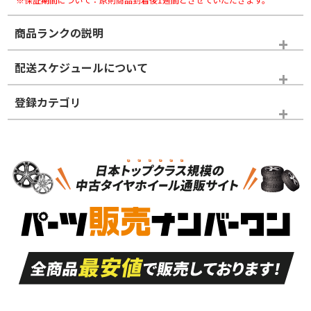
商品ランクの説明
※商品ランクは出品者の主観により判断しておりますので、あら
配送スケジュールについて
かじめご了承ください。
登録カテゴリ
ホイールランク
タイヤランク
ホイールのみ
N
N
ホイールのみ
18インチ
＞
新品・新品未使用品
新品・新品未使用品
新車外し品（新古
S
S
新車外し品（新古
品）、イボ・ライン
品）
付き
走行距離も少なく、
走行距離も少なく、
A
A
目立つ傷もほとんど
非常に状態の良い中
ない中古品
古品
目立たない程度の使
走行距離・偏磨耗は