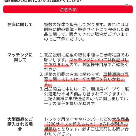
注意事項
在庫に関して
複数の媒体で販売しております。まれにほぼ
同時に他の媒体・販売サイトにて完売した商
品に関して、販売できない場合がございます
のでご了承ください。
マッチングに
商品説明に記載の取付車種はご参考程度でお
関して
願いします。
マッチングについては保証はし
ておりません
ので、お客様様自身でご確認く
ださい。
規格の記載の有無に関わらず、
車検通過の可
否に関しましては一切の責任を負いかねま
す。
出品商品に中には一部、競技用パーツや一般
公道走行不可の商品も含まれておりますが、
上記2.同様に車検通過の可否に関しましては
一切の責任を負いかねます。
大型商品をご
トラック用タイヤやバンパーなどの
大型商品
購入される場
（200サイズを超えるもの）は送料が別途お
合
見積り
となります。必ずご注文前にお問い合
わせください。