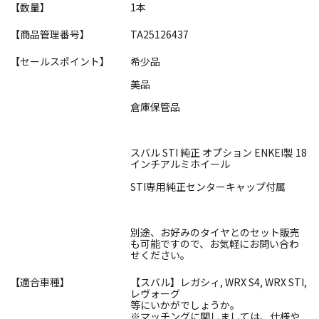
【数量】
1本
【商品管理番号】
TA25126437
【セールスポイント】
希少品
美品
倉庫保管品
スバル STI 純正 オプション ENKEI製 18
インチアルミホイール
STI専用純正センターキャップ付属
別途、お好みのタイヤとのセット販売
も可能ですので、お気軽にお問い合わ
せください。
【適合車種】
【スバル】レガシィ, WRX S4, WRX STI,
レヴォーグ
等にいかがでしょうか。
※マッチングに関しましては、仕様や