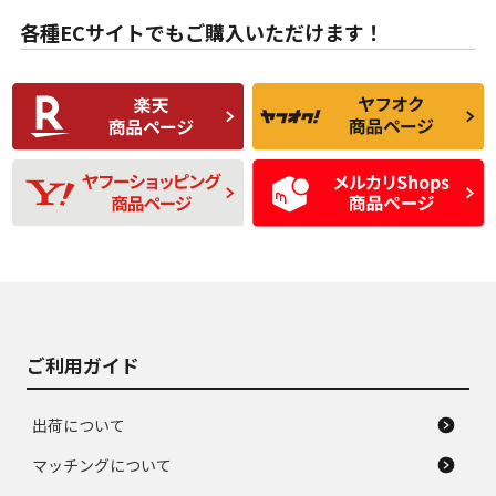
B
B
用傷があるが、良質
少ない、劣化のほと
な中古品
んどない中古品
各種ECサイトでもご購入いただけます！
使用感や傷があり、
偏磨耗・劣化は感じ
C
C
比較的きれいな中古
られるが、使用に問
品
題のない中古品
残り溝も少なく、偏
使用感や目立つ傷が
D
D
磨耗がみられ、短期
あり、一般的な中古
間使用できるくらい
品
の中古品
使用感や大きな傷が
即タイヤ交換レベル
J
J
あり、落ちない汚れ
のタイヤ。ジャンク
がある。ジャンク品
品
ご利用ガイド
出荷について
マッチングについて