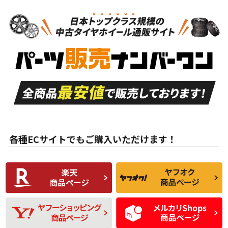
N
N
タイヤのみ
15インチ
＞
新品・新品未使用品
新品・新品未使用品
新車外し品（新古
S
S
新車外し品（新古
品）、イボ・ライン
品）
付き
走行距離も少なく、
走行距離も少なく、
A
A
目立つ傷もほとんど
非常に状態の良い中
ない中古品
古品
目立たない程度の使
走行距離・偏磨耗は
B
B
用傷があるが、良質
少ない、劣化のほと
な中古品
んどない中古品
各種ECサイトでもご購入いただけます！
使用感や傷があり、
偏磨耗・劣化は感じ
C
C
比較的きれいな中古
られるが、使用に問
品
題のない中古品
残り溝も少なく、偏
使用感や目立つ傷が
D
D
磨耗がみられ、短期
あり、一般的な中古
間使用できるくらい
品
の中古品