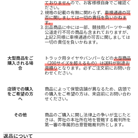
ておりません
ので、お客様様自身でご確認く
ださい。
規格の記載の有無に関わらず、
車検通過の可
否に関しましては一切の責任を負いかねま
す。
出品商品に中には一部、競技用パーツや一般
公道走行不可の商品も含まれておりますが、
上記2.同様に車検通過の可否に関しましては
一切の責任を負いかねます。
大型商品をご
トラック用タイヤやバンパーなどの
大型商品
購入される場
（200サイズを超えるもの）は送料が別途お
合
見積り
となります。必ずご注文前にお問い合
わせください。
店頭での購入
商品によって保管店舗が異なるため、店頭で
をご希望の方
の購入をご希望の方は、来店前にお問い合わ
へ
せください。
その他
商品のご購入に関し法律上の争いが生じたと
きは、弊社の本社所在地を管轄する裁判所を
第一審の専属的合意管轄裁判所とします。
返品について