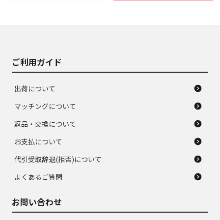
使用感や大きな傷が
即タイヤ交換レベル
J
J
あり、落ちない汚れ
のタイヤ。ジャンク
がある。ジャンク品
品
ご利用ガイド
出荷について
マッチングについて
返品・交換について
お支払について
代引受取辞退(拒否)について
よくあるご質問
お問い合わせ