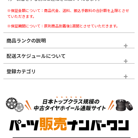
※保証金額について：商品代金、送料、振込手数料の合計額を上限とさせ
ていただきます。
※保証期間について：原則商品到着後1週間とさせていただきます。
商品ランクの説明
※商品ランクは出品者の主観により判断しておりますので、あら
配送スケジュールについて
かじめご了承ください。
登録カテゴリ
ホイールランク
タイヤランク
タイヤホイールセット
N
N
タイヤホイールセット
14インチ以下
＞
新品・新品未使用品
新品・新品未使用品
新車外し品（新古
S
S
新車外し品（新古
品）、イボ・ライン
品）
付き
走行距離も少なく、
走行距離も少なく、