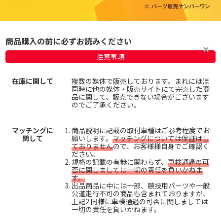
商品購入の前に必ずお読みください
注意事項
在庫に関して
複数の媒体で販売しております。まれにほぼ
同時に他の媒体・販売サイトにて完売した商
品に関して、販売できない場合がございます
のでご了承ください。
マッチングに
商品説明に記載の取付車種はご参考程度でお
関して
願いします。
マッチングについては保証はし
ておりません
ので、お客様様自身でご確認く
ださい。
規格の記載の有無に関わらず、
車検通過の可
否に関しましては一切の責任を負いかねま
す。
出品商品に中には一部、競技用パーツや一般
公道走行不可の商品も含まれておりますが、
上記2.同様に車検通過の可否に関しましては
一切の責任を負いかねます。