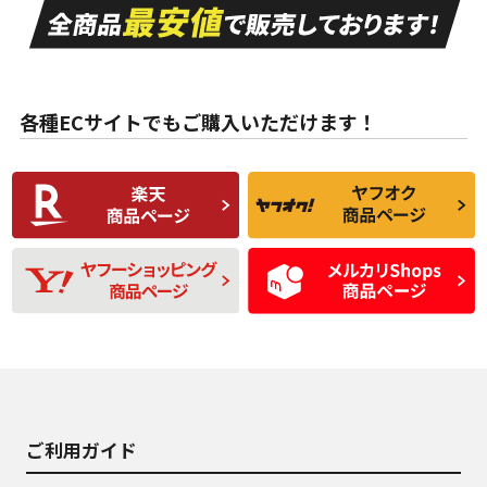
A
A
目立つ傷もほとんど
非常に状態の良い中
ない中古品
古品
目立たない程度の使
走行距離・偏磨耗は
B
B
用傷があるが、良質
少ない、劣化のほと
な中古品
んどない中古品
各種ECサイトでもご購入いただけます！
使用感や傷があり、
偏磨耗・劣化は感じ
C
C
比較的きれいな中古
られるが、使用に問
品
題のない中古品
残り溝も少なく、偏
使用感や目立つ傷が
D
D
磨耗がみられ、短期
あり、一般的な中古
間使用できるくらい
品
の中古品
使用感や大きな傷が
即タイヤ交換レベル
J
J
あり、落ちない汚れ
のタイヤ。ジャンク
がある。ジャンク品
品
ご利用ガイド