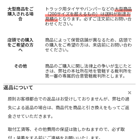
大型商品をご
トラック用タイヤやバンパーなどの
大型商品
購入される場
（200サイズを超えるもの）は送料が別途お
合
見積り
となります。必ずご注文前にお問い合
わせください。
店頭での購入
商品によって保管店舗が異なるため、店頭で
をご希望の方
の購入をご希望の方は、来店前にお問い合わ
へ
せください。
その他
商品のご購入に関し法律上の争いが生じたと
きは、弊社の本社所在地を管轄する裁判所を
第一審の専属的合意管轄裁判所とします。
返品について
原則お客様都合での返品はお受けしておりませんが、弊社の過
失による返品の場合は、商品代を商品と引き換えをもってご返
金させていただきます。
取付工賃等、その他費用の保証は致しかねますので、必ず取
付・装着をする前にご連絡をお願いいたします。