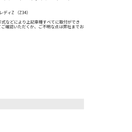
レディZ （Z34）
年式などにより上記車種すべてに取付ができ
てご確認いただくか、ご不明な点は弊社までお