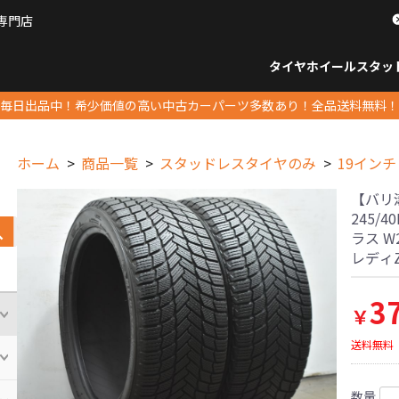
専門店
パーツ販売ナンバーワン
タイヤホイール
スタッ
すべてのサイズ
14インチ以下
15インチ
16インチ
17インチ
18インチ
19インチ
20インチ
21インチ
22インチ
23インチ以上
すべて
14イ
15イン
16イン
17イン
18イン
19イン
20イン
21イン
22イン
23イ
毎日出品中！希少価値の高い中古カーパーツ多数あり！全品送料無料！
ホーム
商品一覧
スタッドレスタイヤのみ
19インチ
【バリ溝
245/4
ラス W
レディ
3
￥
送料無料
数量