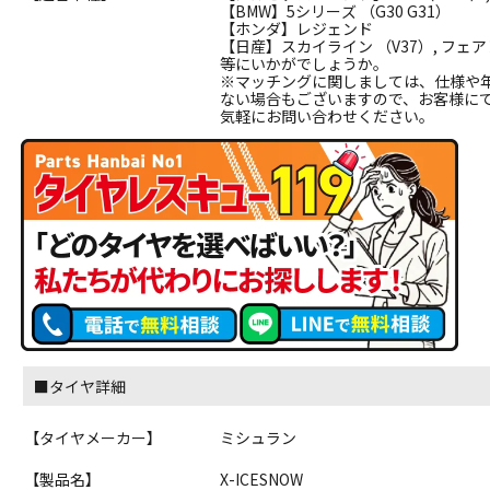
【BMW】5シリーズ （G30 G31）
【ホンダ】レジェンド
【日産】スカイライン （V37）, フェア
等にいかがでしょうか。
※マッチングに関しましては、仕様や
ない場合もございますので、お客様に
気軽にお問い合わせください。
■タイヤ詳細
【タイヤメーカー】
ミシュラン
【製品名】
X-ICESNOW