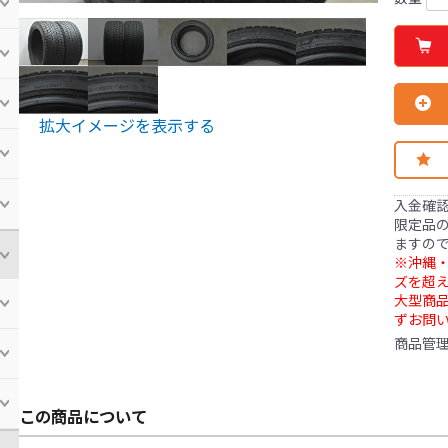
拡大イメージを表示する
入金確
限定品の
ますの
※沖縄・
ズを超え
大型商
ずお問
商品管
この商品について