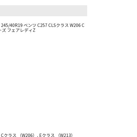
45/40R19 ベンツ C257 CLSクラス W206 C
シリーズ フェアレディZ
Cクラス （W206）, Eクラス （W213）