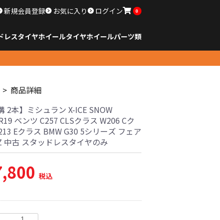
新規会員登録
お気に入り
ログイン
0
ドレスタイヤホイール
タイヤ
ホイール
パーツ類
のサイズ
ンチ以下
チ
チ
チ
チ
チ
チ
チ
チ
ンチ以上
すべてのサイズ
14インチ以下
15インチ
16インチ
17インチ
18インチ
19インチ
20インチ
21インチ
22インチ
23インチ以上
すべてのサイズ
14インチ以下
15インチ
16インチ
17インチ
18インチ
19インチ
20インチ
21インチ
22インチ
23インチ以上
すべてのパーツ
商品詳細
 2本】ミシュラン X-ICE SNOW
0R19 ベンツ C257 CLSクラス W206 Cク
213 Eクラス BMW G30 5シリーズ フェア
Z 中古 スタッドレスタイヤのみ
7,800
税込