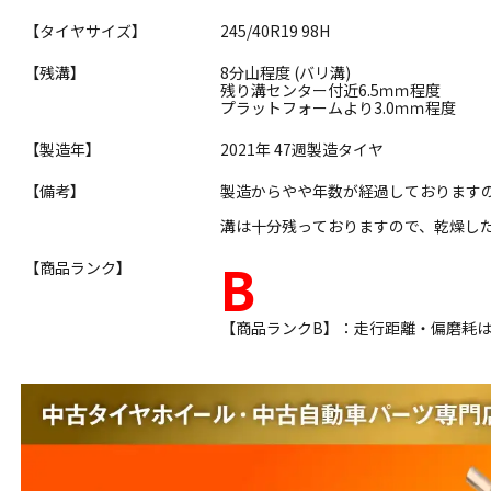
【タイヤサイズ】
245/40R19 98H
【残溝】
8分山程度 (バリ溝)
残り溝センター付近6.5ｍｍ程度
プラットフォームより3.0ｍｍ程度
【製造年】
2021年 47週製造タイヤ
【備考】
製造からやや年数が経過しております
溝は十分残っておりますので、乾燥し
B
【商品ランク】
【商品ランクB】：走行距離・偏磨耗