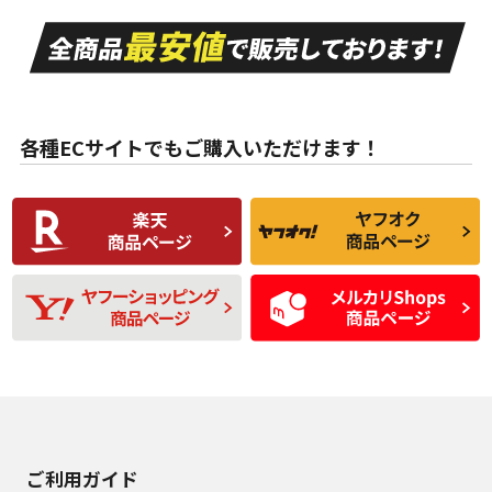
走行距離も少なく、
走行距離も少なく、
A
A
目立つ傷もほとんど
非常に状態の良い中
ない中古品
古品
目立たない程度の使
走行距離・偏磨耗は
B
B
用傷があるが、良質
少ない、劣化のほと
な中古品
んどない中古品
各種ECサイトでもご購入いただけます！
使用感や傷があり、
偏磨耗・劣化は感じ
C
C
比較的きれいな中古
られるが、使用に問
品
題のない中古品
残り溝も少なく、偏
使用感や目立つ傷が
D
D
磨耗がみられ、短期
あり、一般的な中古
間使用できるくらい
品
の中古品
使用感や大きな傷が
即タイヤ交換レベル
J
J
あり、落ちない汚れ
のタイヤ。ジャンク
がある。ジャンク品
品
ご利用ガイド