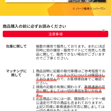
商品購入の前に必ずお読みください
注意事項
在庫に関して
複数の媒体で販売しております。まれにほぼ
同時に他の媒体・販売サイトにて完売した商
品に関して、販売できない場合がございます
のでご了承ください。
マッチングに
商品説明に記載の取付車種はご参考程度でお
関して
願いします。
マッチングについては保証はし
ておりません
ので、お客様様自身でご確認く
ださい。
規格の記載の有無に関わらず、
車検通過の可
否に関しましては一切の責任を負いかねま
す。
出品商品に中には一部、競技用パーツや一般
公道走行不可の商品も含まれておりますが、
上記2.同様に車検通過の可否に関しましては
一切の責任を負いかねます。