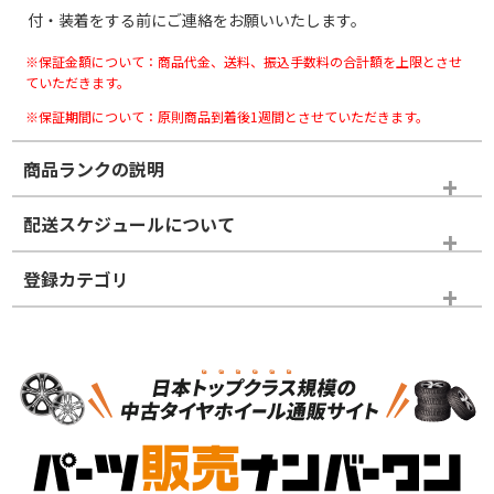
付・装着をする前にご連絡をお願いいたします。
※保証金額について：商品代金、送料、振込手数料の合計額を上限とさせ
ていただきます。
※保証期間について：原則商品到着後1週間とさせていただきます。
商品ランクの説明
※商品ランクは出品者の主観により判断しておりますので、あら
配送スケジュールについて
かじめご了承ください。
登録カテゴリ
ホイールランク
タイヤランク
スタッドレスタイヤホイールセット
N
N
スタッドレスタイヤホイールセット
15インチ
＞
新品・新品未使用品
新品・新品未使用品
新車外し品（新古
S
S
新車外し品（新古
品）、イボ・ライン
品）
付き