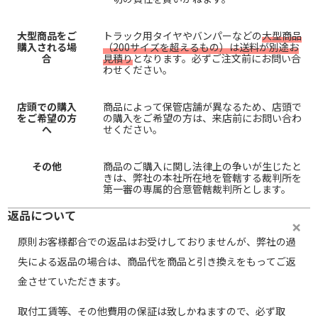
大型商品をご
トラック用タイヤやバンパーなどの
大型商品
購入される場
（200サイズを超えるもの）は送料が別途お
合
見積り
となります。必ずご注文前にお問い合
わせください。
店頭での購入
商品によって保管店舗が異なるため、店頭で
をご希望の方
の購入をご希望の方は、来店前にお問い合わ
へ
せください。
その他
商品のご購入に関し法律上の争いが生じたと
きは、弊社の本社所在地を管轄する裁判所を
第一審の専属的合意管轄裁判所とします。
返品について
原則お客様都合での返品はお受けしておりませんが、弊社の過
失による返品の場合は、商品代を商品と引き換えをもってご返
金させていただきます。
取付工賃等、その他費用の保証は致しかねますので、必ず取