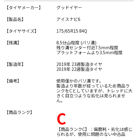
【タイヤメーカー】
グッドイヤー
【製品名】
アイスナビ6
【タイヤサイズ】
175/65R15 84Q
【残溝】
8.5分山程度 (バリ溝)
残り溝センター付近7.5mm程度
プラットフォームより3.5mm程度
【製造年】
2019年 23週製造タイヤ
2019年 22週製造タイヤ
【備考】
使用僅かのバリ溝です。
製造より年数が経っているため商品ラ
ンクをCとしていますが、トレッドに大
きく目立つような劣化は見られませ
ん。
C
【商品ランク】
【商品ランクC】：偏磨耗・劣化は感じ
られるが、使用に問題のない中古品