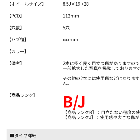
【ホイールサイズ】
8.5J×19 +28
【PCD】
112mm
【穴数】
5穴
【ハブ径】
xxxmm
【カラー】
【備考】
2本に多く良く目立つ傷がありますので
一部拡大した写真を掲載しております
その他の2本には使用傷などはありま
ん。
B/J
【商品ランク】
【商品ランクB】：目立たない程度の
【商品ランクJ】：使用感や大きな傷
■タイヤ詳細