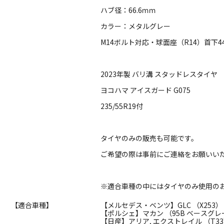
ハブ径：66.6ｍｍ
カラー：メタルグレー
M14ボルト対応・球面座（R14）首下4
2023年製 バリ溝 スタッドレスタイヤ
ヨコハマ アイスガード G075
235/55R19付
タイヤのみの販売も可能です。
ご希望の際は事前にご連絡をお願いい
※適合車種の中にはタイヤのみ使用の
【適合車種】
【メルセデス・ベンツ】GLC （X253）
【ポルシェ】マカン （95B ベースグ
【日産】アリア, エクストレイル （T3