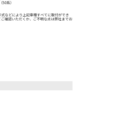
 （50系）
年式などにより上記車種すべてに取付ができ
てご確認いただくか、ご不明な点は弊社までお