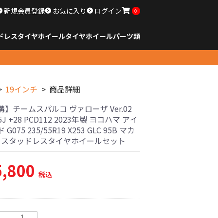
新規会員登録
お気に入り
ログイン
0
ドレスタイヤホイール
タイヤ
ホイール
パーツ類
のサイズ
ンチ以下
チ
チ
チ
チ
チ
チ
チ
チ
ンチ以上
すべてのサイズ
14インチ以下
15インチ
16インチ
17インチ
18インチ
19インチ
20インチ
21インチ
22インチ
23インチ以上
すべてのサイズ
14インチ以下
15インチ
16インチ
17インチ
18インチ
19インチ
20インチ
21インチ
22インチ
23インチ以上
すべてのパーツ
19インチ
商品詳細
】チームスパルコ ヴァローザ Ver.02
8.5J +28 PCD112 2023年製 ヨコハマ アイ
G075 235/55R19 X253 GLC 95B マカ
古 スタッドレスタイヤホイールセット
5,800
税込