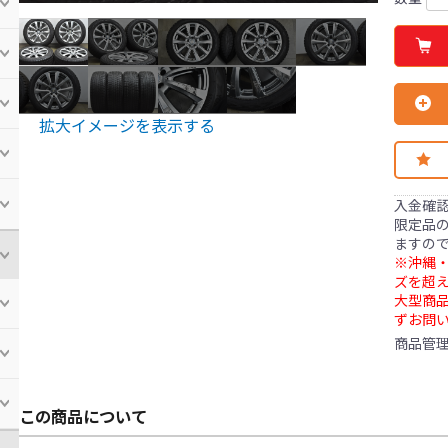
拡大イメージを表示する
入金確
限定品の
ますの
※沖縄・
ズを超え
大型商
ずお問
商品管
この商品について