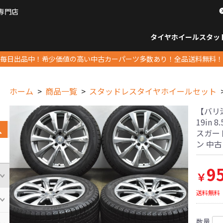
専門店
パーツ販売ナンバーワン
タイヤホイール
スタッ
すべてのサイズ
14インチ以下
15インチ
16インチ
17インチ
18インチ
19インチ
20インチ
21インチ
22インチ
23インチ以上
すべて
14イ
15イン
16イン
17イン
18イン
19イン
20イン
21イン
22イン
23イ
毎日出品中！希少価値の高い中古カーパーツ多数あり！全品送料無料！
ホーム
商品一覧
スタッドレスタイヤホイールセット
【バリ溝
19in 
スガード 
ン 中
9
￥
送料無料
数量