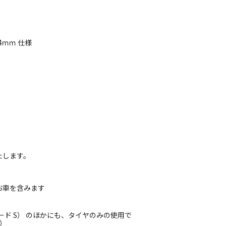
4ｍｍ 仕様
たします。
お車を含みます
レード S） のほかにも、タイヤのみの使用で
3）