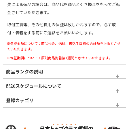
失による返品の場合は、商品代を商品と引き換えをもってご返
金させていただきます。
取付工賃等、その他費用の保証は致しかねますので、必ず取
付・装着をする前にご連絡をお願いいたします。
※保証金額について：商品代金、送料、振込手数料の合計額を上限とさせ
ていただきます。
※保証期間について：原則商品到着後1週間とさせていただきます。
商品ランクの説明
※商品ランクは出品者の主観により判断しておりますので、あら
配送スケジュールについて
かじめご了承ください。
登録カテゴリ
ホイールランク
タイヤランク
ホイールのみ
N
N
ホイールのみ
20インチ
＞
新品・新品未使用品
新品・新品未使用品