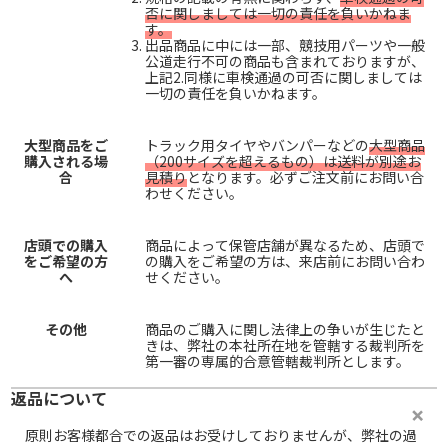
否に関しましては一切の責任を負いかねま
す。
出品商品に中には一部、競技用パーツや一般
公道走行不可の商品も含まれておりますが、
上記2.同様に車検通過の可否に関しましては
一切の責任を負いかねます。
大型商品をご
トラック用タイヤやバンパーなどの
大型商品
購入される場
（200サイズを超えるもの）は送料が別途お
合
見積り
となります。必ずご注文前にお問い合
わせください。
店頭での購入
商品によって保管店舗が異なるため、店頭で
をご希望の方
の購入をご希望の方は、来店前にお問い合わ
へ
せください。
その他
商品のご購入に関し法律上の争いが生じたと
きは、弊社の本社所在地を管轄する裁判所を
第一審の専属的合意管轄裁判所とします。
返品について
原則お客様都合での返品はお受けしておりませんが、弊社の過