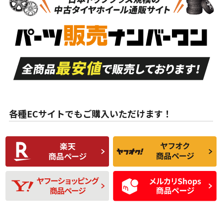
新車外し品（新古
S
S
新車外し品（新古
品）、イボ・ライン
品）
付き
走行距離も少なく、
走行距離も少なく、
A
A
目立つ傷もほとんど
非常に状態の良い中
ない中古品
古品
目立たない程度の使
走行距離・偏磨耗は
B
B
用傷があるが、良質
少ない、劣化のほと
な中古品
んどない中古品
各種ECサイトでもご購入いただけます！
使用感や傷があり、
偏磨耗・劣化は感じ
C
C
比較的きれいな中古
られるが、使用に問
品
題のない中古品
残り溝も少なく、偏
使用感や目立つ傷が
D
D
磨耗がみられ、短期
あり、一般的な中古
間使用できるくらい
品
の中古品
使用感や大きな傷が
即タイヤ交換レベル
J
J
あり、落ちない汚れ
のタイヤ。ジャンク