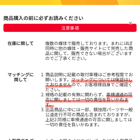
商品購入の前に必ずお読みください
注意事項
在庫に関して
複数の媒体で販売しております。まれにほぼ
同時に他の媒体・販売サイトにて完売した商
品に関して、販売できない場合がございます
のでご了承ください。
マッチングに
商品説明に記載の取付車種はご参考程度でお
関して
願いします。
マッチングについては保証はし
ておりません
ので、お客様様自身でご確認く
ださい。
規格の記載の有無に関わらず、
車検通過の可
否に関しましては一切の責任を負いかねま
す。
出品商品に中には一部、競技用パーツや一般
公道走行不可の商品も含まれておりますが、
上記2.同様に車検通過の可否に関しましては
一切の責任を負いかねます。