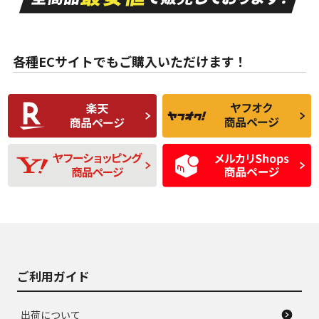
ない中古品
古品
目立たない程度の使
走行距離・偏磨耗は
B
B
用傷があるが、良質
少ない、劣化のほと
な中古品
んどない中古品
各種ECサイトでもご購入いただけます！
使用感や傷があり、
偏磨耗・劣化は感じ
C
C
比較的きれいな中古
られるが、使用に問
品
題のない中古品
残り溝も少なく、偏
使用感や目立つ傷が
D
D
磨耗がみられ、短期
あり、一般的な中古
間使用できるくらい
品
の中古品
使用感や大きな傷が
即タイヤ交換レベル
J
J
あり、落ちない汚れ
のタイヤ。ジャンク
がある。ジャンク品
品
ご利用ガイド
出荷について