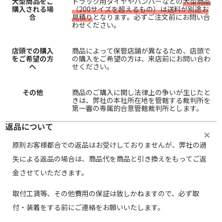
大型商品をご
トラック用タイヤやバンパーなどの
大型商品
購入される場
（200サイズを超えるもの）は送料が別途お
合
見積り
となります。必ずご注文前にお問い合
わせください。
店頭での購入
商品によって保管店舗が異なるため、店頭で
をご希望の方
の購入をご希望の方は、来店前にお問い合わ
へ
せください。
その他
商品のご購入に関し法律上の争いが生じたと
きは、弊社の本社所在地を管轄する裁判所を
第一審の専属的合意管轄裁判所とします。
返品について
原則お客様都合での返品はお受けしておりませんが、弊社の過
失による返品の場合は、商品代を商品と引き換えをもってご返
金させていただきます。
取付工賃等、その他費用の保証は致しかねますので、必ず取
付・装着をする前にご連絡をお願いいたします。