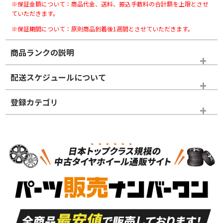
※保証金額について：商品代金、送料、振込手数料の合計額を上限とさせ
ていただきます。
※保証期間について：原則商品到着後1週間とさせていただきます。
商品ランクの説明
※商品ランクは出品者の主観により判断しておりますので、あら
配送スケジュールについて
かじめご了承ください。
登録カテゴリ
ホイールランク
タイヤランク
スタッドレスタイヤホイールセット
N
N
スタッドレスタイヤホイールセット
18インチ
＞
新品・新品未使用品
新品・新品未使用品
新車外し品（新古
S
S
新車外し品（新古
品）、イボ・ライン
品）
付き
走行距離も少なく、
走行距離も少なく、
A
A
目立つ傷もほとんど
非常に状態の良い中