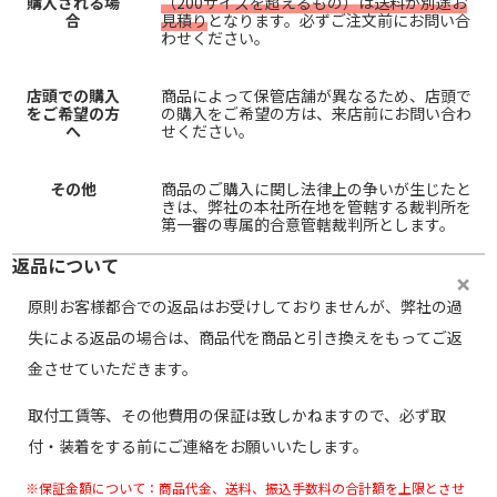
購入される場
（200サイズを超えるもの）は送料が別途お
合
見積り
となります。必ずご注文前にお問い合
わせください。
店頭での購入
商品によって保管店舗が異なるため、店頭で
をご希望の方
の購入をご希望の方は、来店前にお問い合わ
へ
せください。
その他
商品のご購入に関し法律上の争いが生じたと
きは、弊社の本社所在地を管轄する裁判所を
第一審の専属的合意管轄裁判所とします。
返品について
原則お客様都合での返品はお受けしておりませんが、弊社の過
失による返品の場合は、商品代を商品と引き換えをもってご返
金させていただきます。
取付工賃等、その他費用の保証は致しかねますので、必ず取
付・装着をする前にご連絡をお願いいたします。
※保証金額について：商品代金、送料、振込手数料の合計額を上限とさせ