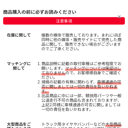
商品購入の前に必ずお読みください
注意事項
在庫に関して
複数の媒体で販売しております。まれにほぼ
同時に他の媒体・販売サイトにて完売した商
品に関して、販売できない場合がございます
のでご了承ください。
マッチングに
商品説明に記載の取付車種はご参考程度でお
関して
願いします。
マッチングについては保証はし
ておりません
ので、お客様様自身でご確認く
ださい。
規格の記載の有無に関わらず、
車検通過の可
否に関しましては一切の責任を負いかねま
す。
出品商品に中には一部、競技用パーツや一般
公道走行不可の商品も含まれておりますが、
上記2.同様に車検通過の可否に関しましては
一切の責任を負いかねます。
大型商品をご
トラック用タイヤやバンパーなどの
大型商品