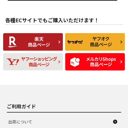
目立たない程度の使
走行距離・偏磨耗は
B
B
用傷があるが、良質
少ない、劣化のほと
な中古品
んどない中古品
各種ECサイトでもご購入いただけます！
使用感や傷があり、
偏磨耗・劣化は感じ
C
C
比較的きれいな中古
られるが、使用に問
品
題のない中古品
残り溝も少なく、偏
使用感や目立つ傷が
D
D
磨耗がみられ、短期
あり、一般的な中古
間使用できるくらい
品
の中古品
使用感や大きな傷が
即タイヤ交換レベル
J
J
あり、落ちない汚れ
のタイヤ。ジャンク
がある。ジャンク品
品
ご利用ガイド
出荷について