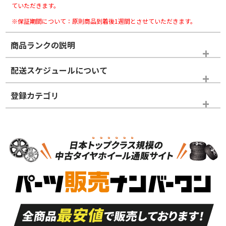
ていただきます。
※保証期間について：原則商品到着後1週間とさせていただきます。
商品ランクの説明
※商品ランクは出品者の主観により判断しておりますので、あら
配送スケジュールについて
かじめご了承ください。
登録カテゴリ
ホイールランク
タイヤランク
スタッドレスタイヤホイールセット
N
N
スタッドレスタイヤホイールセット
18インチ
＞
新品・新品未使用品
新品・新品未使用品
新車外し品（新古
S
S
新車外し品（新古
品）、イボ・ライン
品）
付き
走行距離も少なく、
走行距離も少なく、
A
A
目立つ傷もほとんど
非常に状態の良い中
ない中古品
古品