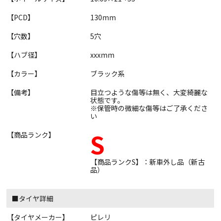
【PCD】
130mm
【穴数】
5穴
【ハブ径】
xxxmm
【カラー】
ブラック系
【備考】
目立つような傷等は無く、大変綺麗な
状態です。
※保管時の微細な傷等はご了承くださ
い
S
【商品ランク】
【商品ランクS】：新車外し品（新古
品）
■タイヤ詳細
【タイヤメーカー】
ピレリ