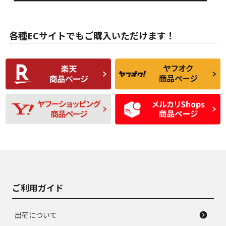
目立たない程度の使
走行距離・偏磨耗は
B
B
用傷があるが、良質
少ない、劣化のほと
な中古品
んどない中古品
各種ECサイトでもご購入いただけます！
使用感や傷があり、
偏磨耗・劣化は感じ
C
C
比較的きれいな中古
られるが、使用に問
品
題のない中古品
残り溝も少なく、偏
使用感や目立つ傷が
D
D
磨耗がみられ、短期
あり、一般的な中古
間使用できるくらい
品
の中古品
使用感や大きな傷が
即タイヤ交換レベル
J
J
あり、落ちない汚れ
のタイヤ。ジャンク
がある。ジャンク品
品
ご利用ガイド
出荷について