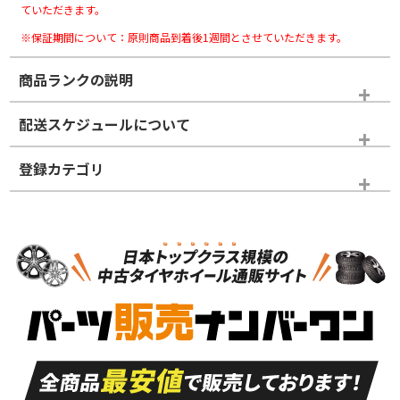
ていただきます。
※保証期間について：原則商品到着後1週間とさせていただきます。
商品ランクの説明
※商品ランクは出品者の主観により判断しておりますので、あら
配送スケジュールについて
かじめご了承ください。
登録カテゴリ
ホイールランク
タイヤランク
タイヤホイールセット
N
N
タイヤホイールセット
21インチ
＞
新品・新品未使用品
新品・新品未使用品
新車外し品（新古
S
S
新車外し品（新古
品）、イボ・ライン
品）
付き
走行距離も少なく、
走行距離も少なく、
A
A
目立つ傷もほとんど
非常に状態の良い中
ない中古品
古品