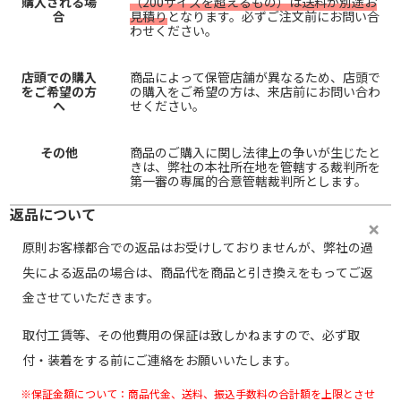
購入される場
（200サイズを超えるもの）は送料が別途お
合
見積り
となります。必ずご注文前にお問い合
わせください。
店頭での購入
商品によって保管店舗が異なるため、店頭で
をご希望の方
の購入をご希望の方は、来店前にお問い合わ
へ
せください。
その他
商品のご購入に関し法律上の争いが生じたと
きは、弊社の本社所在地を管轄する裁判所を
第一審の専属的合意管轄裁判所とします。
返品について
原則お客様都合での返品はお受けしておりませんが、弊社の過
失による返品の場合は、商品代を商品と引き換えをもってご返
金させていただきます。
取付工賃等、その他費用の保証は致しかねますので、必ず取
付・装着をする前にご連絡をお願いいたします。
※保証金額について：商品代金、送料、振込手数料の合計額を上限とさせ