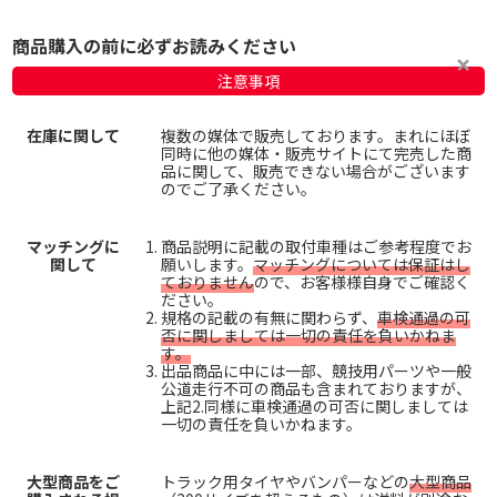
商品購入の前に必ずお読みください
注意事項
在庫に関して
複数の媒体で販売しております。まれにほぼ
同時に他の媒体・販売サイトにて完売した商
品に関して、販売できない場合がございます
のでご了承ください。
マッチングに
商品説明に記載の取付車種はご参考程度でお
関して
願いします。
マッチングについては保証はし
ておりません
ので、お客様様自身でご確認く
ださい。
規格の記載の有無に関わらず、
車検通過の可
否に関しましては一切の責任を負いかねま
す。
出品商品に中には一部、競技用パーツや一般
公道走行不可の商品も含まれておりますが、
上記2.同様に車検通過の可否に関しましては
一切の責任を負いかねます。
大型商品をご
トラック用タイヤやバンパーなどの
大型商品