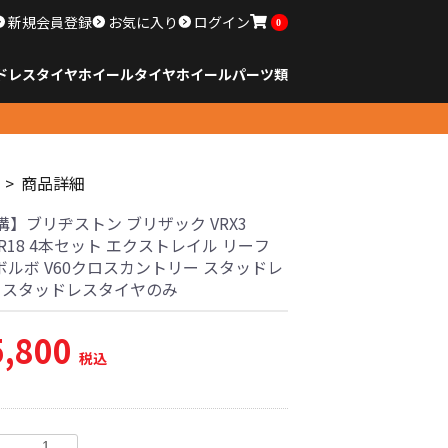
新規会員登録
お気に入り
ログイン
0
ドレスタイヤホイール
タイヤ
ホイール
パーツ類
のサイズ
ンチ以下
チ
チ
チ
チ
チ
チ
チ
チ
ンチ以上
すべてのサイズ
14インチ以下
15インチ
16インチ
17インチ
18インチ
19インチ
20インチ
21インチ
22インチ
23インチ以上
すべてのサイズ
14インチ以下
15インチ
16インチ
17インチ
18インチ
19インチ
20インチ
21インチ
22インチ
23インチ以上
すべてのパーツ
商品詳細
溝】ブリヂストン ブリザック VRX3
55R18 4本セット エクストレイル リーフ
0 ボルボ V60クロスカントリー スタッドレ
古 スタッドレスタイヤのみ
5,800
税込