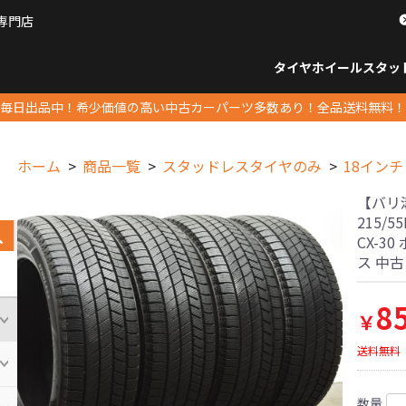
専門店
パーツ販売ナンバーワン
タイヤホイール
スタッ
すべてのサイズ
14インチ以下
15インチ
16インチ
17インチ
18インチ
19インチ
20インチ
21インチ
22インチ
23インチ以上
すべて
14イ
15イン
16イン
17イン
18イン
19イン
20イン
21イン
22イン
23イ
毎日出品中！希少価値の高い中古カーパーツ多数あり！全品送料無料！
ホーム
商品一覧
スタッドレスタイヤのみ
18インチ
【バリ
215/
CX-3
ス 中
8
￥
送料無料
数量