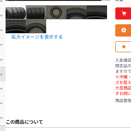
拡大イメージを表示する
入金確
限定品の
ますの
※沖縄・
ズを超え
大型商
ずお問
商品管
この商品について