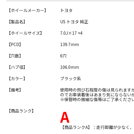
【ホイールメーカー】
トヨタ
【製品名】
US トヨタ 純正
【ホイールサイズ】
7.0J×17 +4
【PCD】
139.7mm
【穴数】
6穴
【ハブ径】
106.0mm
【カラー】
ブラック系
【備考】
使用時の飛び石程度の傷は見られます
のでお車装着後はあまり気にならない
※保管時の微細な傷等はご了承くださ
A
【商品ランク】
【商品ランクA】：走行距離が少なく