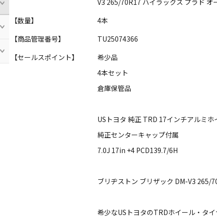
V3 265/70R17 ハイラックス プラド
【数量】
4本
【商品管理番号】
TU25074366
【セールスポイント】
希少品
4本セット
倉庫保管品
USトヨタ 純正 TRD 17インチアルミ
純正センターキャップ付属
7.0J 17in +4 PCD139.7/6H
ブリヂストン ブリザック DM-V3 265/7
希少なUSトヨタのTRDホイール・タ