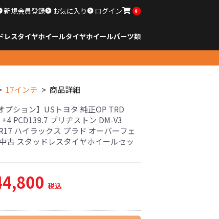
新規会員登録
お気に入り
ログイン
0
ドレスタイヤホイール
タイヤ
ホイール
パーツ類
のサイズ
ンチ以下
チ
チ
チ
チ
チ
チ
チ
チ
ンチ以上
すべてのサイズ
14インチ以下
15インチ
16インチ
17インチ
18インチ
19インチ
20インチ
21インチ
22インチ
23インチ以上
すべてのサイズ
14インチ以下
15インチ
16インチ
17インチ
18インチ
19インチ
20インチ
21インチ
22インチ
23インチ以上
すべてのパーツ
17インチ
商品詳細
プション】USトヨタ 純正OP TRD
7J +4 PCD139.7 ブリヂストン DM-V3
70R17 ハイラックス プラド オーバーフェ
 中古 スタッドレスタイヤホイールセッ
44,800
税込