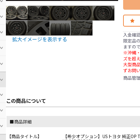
入金確
拡大イメージを表示する
限定品の
ますの
※沖縄・
ズを超え
大型商
ずお問
商品管
この商品について
■商品詳細
【商品タイトル】
【希少オプション】USトヨタ 純正OP TRD 1