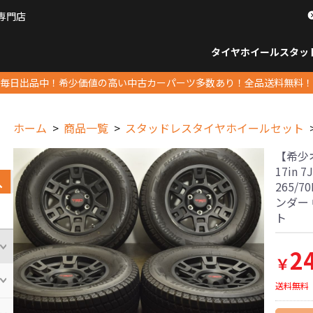
専門店
パーツ販売ナンバーワン
タイヤホイール
スタッ
すべてのサイズ
14インチ以下
15インチ
16インチ
17インチ
18インチ
19インチ
20インチ
21インチ
22インチ
23インチ以上
すべて
14イ
15イン
16イン
17イン
18イン
19イン
20イン
21イン
22イン
23イ
毎日出品中！希少価値の高い中古カーパーツ多数あり！全品送料無料！
ホーム
商品一覧
スタッドレスタイヤホイールセット
【希少オ
17in 
265/
ンダー
ト
2
￥
送料無料