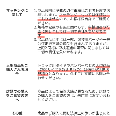
マッチングに
商品説明に記載の取付車種はご参考程度でお
関して
願いします。
マッチングについては保証はし
ておりません
ので、お客様様自身でご確認く
ださい。
規格の記載の有無に関わらず、
車検通過の可
否に関しましては一切の責任を負いかねま
す。
出品商品に中には一部、競技用パーツや一般
公道走行不可の商品も含まれておりますが、
上記2.同様に車検通過の可否に関しましては
一切の責任を負いかねます。
大型商品をご
トラック用タイヤやバンパーなどの
大型商品
購入される場
（200サイズを超えるもの）は送料が別途お
合
見積り
となります。必ずご注文前にお問い合
わせください。
店頭での購入
商品によって保管店舗が異なるため、店頭で
をご希望の方
の購入をご希望の方は、来店前にお問い合わ
へ
せください。
その他
商品のご購入に関し法律上の争いが生じたと