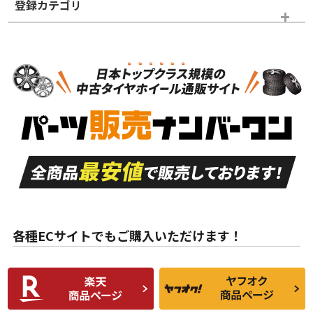
登録カテゴリ
ホイールランク
タイヤランク
タイヤのみ
N
N
タイヤのみ
15インチ
＞
新品・新品未使用品
新品・新品未使用品
新車外し品（新古
S
S
新車外し品（新古
品）、イボ・ライン
品）
付き
走行距離も少なく、
走行距離も少なく、
A
A
目立つ傷もほとんど
非常に状態の良い中
ない中古品
古品
目立たない程度の使
走行距離・偏磨耗は
B
B
用傷があるが、良質
少ない、劣化のほと
な中古品
んどない中古品
各種ECサイトでもご購入いただけます！
使用感や傷があり、
偏磨耗・劣化は感じ
C
C
比較的きれいな中古
られるが、使用に問
品
題のない中古品