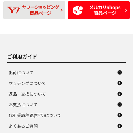
残り溝も少なく、偏
使用感や目立つ傷が
D
D
磨耗がみられ、短期
あり、一般的な中古
間使用できるくらい
品
の中古品
使用感や大きな傷が
即タイヤ交換レベル
J
J
あり、落ちない汚れ
のタイヤ。ジャンク
がある。ジャンク品
品
ご利用ガイド
出荷について
マッチングについて
返品・交換について
お支払について
代引受取辞退(拒否)について
よくあるご質問