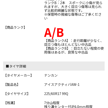
ランクB：2本 スポークに小傷が見ら
れますが、大きく目立つ傷等は見られ
ず比較的綺麗な状態です。
※保管時の微細な傷等はご了承くださ
い
A/B
【商品ランク】
【商品ランクA】：走行距離が少なく、
目立つ傷もほとんどない中古品
【商品ランクB】：目立たない程度の使
用傷はあるが、良質な中古品
■タイヤ詳細
【タイヤメーカー】
ナンカン
【製品名】
アイスアクティバAW-1
【タイヤサイズ】
225/60R17 99Q
【残溝】
7分山程度
残り溝センター付近6.0ｍｍ程度