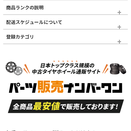
商品ランクの説明
※商品ランクは出品者の主観により判断しておりますので、あら
配送スケジュールについて
かじめご了承ください。
登録カテゴリ
ホイールランク
タイヤランク
スタッドレスタイヤホイールセット
N
N
スタッドレスタイヤホイールセット
17インチ
＞
新品・新品未使用品
新品・新品未使用品
新車外し品（新古
S
S
新車外し品（新古
品）、イボ・ライン
品）
付き
走行距離も少なく、
走行距離も少なく、
A
A
目立つ傷もほとんど
非常に状態の良い中
ない中古品
古品
目立たない程度の使
走行距離・偏磨耗は
B
B
用傷があるが、良質
少ない、劣化のほと
な中古品
んどない中古品