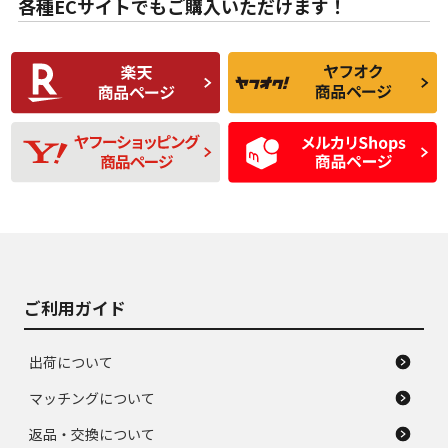
各種ECサイトでもご購入いただけます！
使用感や傷があり、
偏磨耗・劣化は感じ
C
C
比較的きれいな中古
られるが、使用に問
品
題のない中古品
残り溝も少なく、偏
使用感や目立つ傷が
D
D
磨耗がみられ、短期
あり、一般的な中古
間使用できるくらい
品
の中古品
使用感や大きな傷が
即タイヤ交換レベル
J
J
あり、落ちない汚れ
のタイヤ。ジャンク
がある。ジャンク品
品
ご利用ガイド
出荷について
マッチングについて
返品・交換について