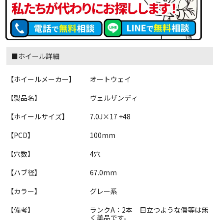
■ホイール詳細
【ホイールメーカー】
オートウェイ
【製品名】
ヴェルザンディ
【ホイールサイズ】
7.0J×17 +48
【PCD】
100mm
【穴数】
4穴
【ハブ径】
67.0mm
【カラー】
グレー系
【備考】
ランクA：2本 目立つような傷等は無
く美品です。