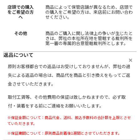
店頭での購入
商品によって保管店舗が異なるため、店頭で
をご希望の方
の購入をご希望の方は、来店前にお問い合わ
へ
せください。
その他
商品のご購入に関し法律上の争いが生じたと
きは、弊社の本社所在地を管轄する裁判所を
第一審の専属的合意管轄裁判所とします。
返品について
原則お客様都合での返品はお受けしておりませんが、弊社の過
失による返品の場合は、商品代を商品と引き換えをもってご返
金させていただきます。
取付工賃等、その他費用の保証は致しかねますので、必ず取
付・装着をする前にご連絡をお願いいたします。
※保証金額について：商品代金、送料、振込手数料の合計額を上限とさせ
ていただきます。
※保証期間について：原則商品到着後1週間とさせていただきます。