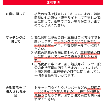
注意事項
在庫に関して
複数の媒体で販売しております。まれにほぼ
同時に他の媒体・販売サイトにて完売した商
品に関して、販売できない場合がございます
のでご了承ください。
マッチングに
商品説明に記載の取付車種はご参考程度でお
関して
願いします。
マッチングについては保証はし
ておりません
ので、お客様様自身でご確認く
ださい。
規格の記載の有無に関わらず、
車検通過の可
否に関しましては一切の責任を負いかねま
す。
出品商品に中には一部、競技用パーツや一般
公道走行不可の商品も含まれておりますが、
上記2.同様に車検通過の可否に関しましては
一切の責任を負いかねます。
大型商品をご
トラック用タイヤやバンパーなどの
大型商品
購入される場
（200サイズを超えるもの）は送料が別途お
合
見積り
となります。必ずご注文前にお問い合
わせください。