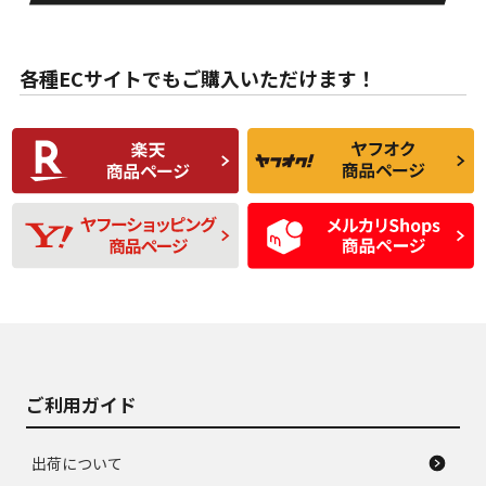
目立たない程度の使
走行距離・偏磨耗は
B
B
用傷があるが、良質
少ない、劣化のほと
な中古品
んどない中古品
各種ECサイトでもご購入いただけます！
使用感や傷があり、
偏磨耗・劣化は感じ
C
C
比較的きれいな中古
られるが、使用に問
品
題のない中古品
残り溝も少なく、偏
使用感や目立つ傷が
D
D
磨耗がみられ、短期
あり、一般的な中古
間使用できるくらい
品
の中古品
使用感や大きな傷が
即タイヤ交換レベル
J
J
あり、落ちない汚れ
のタイヤ。ジャンク
がある。ジャンク品
品
ご利用ガイド
出荷について