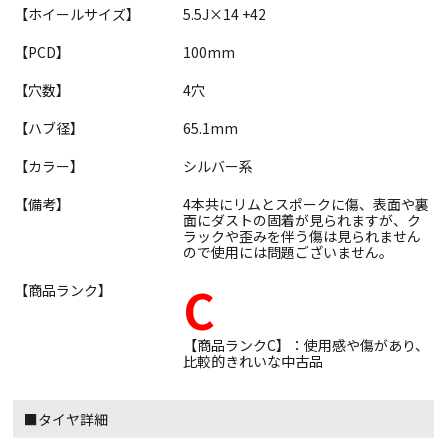
【ホイールサイズ】
5.5J×14 +42
【PCD】
100mm
【穴数】
4穴
【ハブ径】
65.1mm
【カラー】
シルバー系
【備考】
4本共にリムとスポークに傷、表面や裏
面にダストの固着が見られますが、ク
ラックや歪みを伴う傷は見られません
ので使用には問題ございません。
C
【商品ランク】
【商品ランクC】：使用感や傷があり、
比較的きれいな中古品
■タイヤ詳細