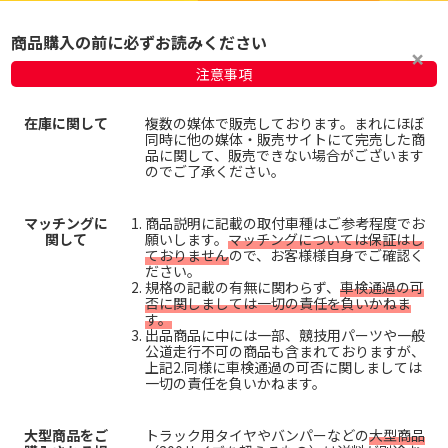
商品購入の前に必ずお読みください
注意事項
在庫に関して
複数の媒体で販売しております。まれにほぼ
同時に他の媒体・販売サイトにて完売した商
品に関して、販売できない場合がございます
のでご了承ください。
マッチングに
商品説明に記載の取付車種はご参考程度でお
関して
願いします。
マッチングについては保証はし
ておりません
ので、お客様様自身でご確認く
ださい。
規格の記載の有無に関わらず、
車検通過の可
否に関しましては一切の責任を負いかねま
す。
出品商品に中には一部、競技用パーツや一般
公道走行不可の商品も含まれておりますが、
上記2.同様に車検通過の可否に関しましては
一切の責任を負いかねます。
大型商品をご
トラック用タイヤやバンパーなどの
大型商品