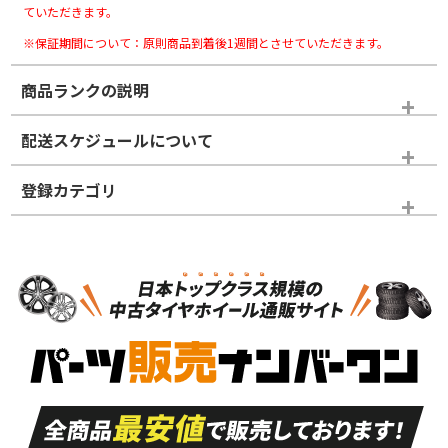
ていただきます。
※保証期間について：原則商品到着後1週間とさせていただきます。
商品ランクの説明
※商品ランクは出品者の主観により判断しておりますので、あら
配送スケジュールについて
かじめご了承ください。
登録カテゴリ
ホイールランク
タイヤランク
スタッドレスタイヤホイールセット
N
N
スタッドレスタイヤホイールセット
14インチ以下
＞
新品・新品未使用品
新品・新品未使用品
新車外し品（新古
S
S
新車外し品（新古
品）、イボ・ライン
品）
付き
走行距離も少なく、
走行距離も少なく、
A
A
目立つ傷もほとんど
非常に状態の良い中
ない中古品
古品