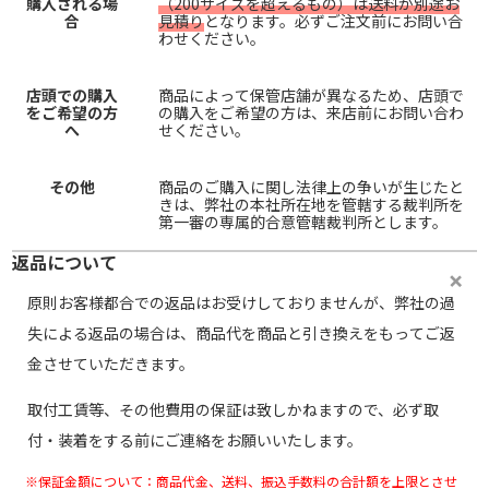
購入される場
（200サイズを超えるもの）は送料が別途お
合
見積り
となります。必ずご注文前にお問い合
わせください。
店頭での購入
商品によって保管店舗が異なるため、店頭で
をご希望の方
の購入をご希望の方は、来店前にお問い合わ
へ
せください。
その他
商品のご購入に関し法律上の争いが生じたと
きは、弊社の本社所在地を管轄する裁判所を
第一審の専属的合意管轄裁判所とします。
返品について
原則お客様都合での返品はお受けしておりませんが、弊社の過
失による返品の場合は、商品代を商品と引き換えをもってご返
金させていただきます。
取付工賃等、その他費用の保証は致しかねますので、必ず取
付・装着をする前にご連絡をお願いいたします。
※保証金額について：商品代金、送料、振込手数料の合計額を上限とさせ