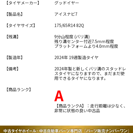
【タイヤメーカー】
グッドイヤー
【製品名】
アイスナビ7
【タイヤサイズ】
175/65R14 82Q
【残溝】
9分山程度 (バリ溝)
残り溝センター付近7.5ｍｍ程度
プラットフォームより4.0ｍｍ程度
【製造年】
2024年 19週製造タイヤ
【備考】
2024年製と新しくバリ溝のスタッドレ
スタイヤになりますので、まだまだ使
用できるタイヤになります。
A
【商品ランク】
【商品ランクA】：走行距離は少なく、
非常に状態の良い中古品