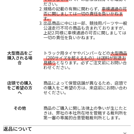
ださい。
規格の記載の有無に関わらず、
車検通過の可
否に関しましては一切の責任を負いかねま
す。
出品商品に中には一部、競技用パーツや一般
公道走行不可の商品も含まれておりますが、
上記2.同様に車検通過の可否に関しましては
一切の責任を負いかねます。
大型商品をご
トラック用タイヤやバンパーなどの
大型商品
購入される場
（200サイズを超えるもの）は送料が別途お
合
見積り
となります。必ずご注文前にお問い合
わせください。
店頭での購入
商品によって保管店舗が異なるため、店頭で
をご希望の方
の購入をご希望の方は、来店前にお問い合わ
へ
せください。
その他
商品のご購入に関し法律上の争いが生じたと
きは、弊社の本社所在地を管轄する裁判所を
第一審の専属的合意管轄裁判所とします。
返品について