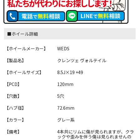
■ホイール詳細
【ホイールメーカー】
WEDS
【製品名】
クレンツェ ヴォルテイル
【ホイールサイズ】
8.5J×19 +49
【PCD】
120mm
【穴数】
5穴
【ハブ径】
72.6mm
【カラー】
グレー系
【備考】
4本共にリムに傷が見られますが、クラ
ックや歪みを伴う傷は見られませんの