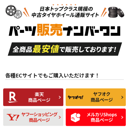
N
N
新品・新品未使用品
新品・新品未使用品
新車外し品（新古
S
S
新車外し品（新古
品）、イボ・ライン
品）
付き
走行距離も少なく、
走行距離も少なく、
A
A
目立つ傷もほとんど
非常に状態の良い中
ない中古品
古品
目立たない程度の使
走行距離・偏磨耗は
B
B
用傷があるが、良質
少ない、劣化のほと
な中古品
んどない中古品
各種ECサイトでもご購入いただけます！
使用感や傷があり、
偏磨耗・劣化は感じ
C
C
比較的きれいな中古
られるが、使用に問
品
題のない中古品
残り溝も少なく、偏
使用感や目立つ傷が
D
D
磨耗がみられ、短期
あり、一般的な中古
間使用できるくらい
品
の中古品