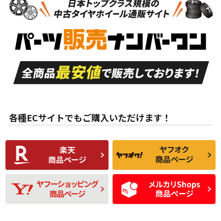
新車外し品（新古
S
S
新車外し品（新古
品）、イボ・ライン
品）
付き
走行距離も少なく、
走行距離も少なく、
A
A
目立つ傷もほとんど
非常に状態の良い中
ない中古品
古品
目立たない程度の使
走行距離・偏磨耗は
B
B
用傷があるが、良質
少ない、劣化のほと
な中古品
んどない中古品
各種ECサイトでもご購入いただけます！
使用感や傷があり、
偏磨耗・劣化は感じ
C
C
比較的きれいな中古
られるが、使用に問
品
題のない中古品
残り溝も少なく、偏
使用感や目立つ傷が
D
D
磨耗がみられ、短期
あり、一般的な中古
間使用できるくらい
品
の中古品
使用感や大きな傷が
即タイヤ交換レベル