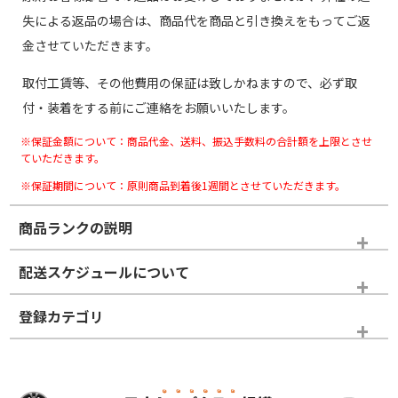
失による返品の場合は、商品代を商品と引き換えをもってご返
金させていただきます。
取付工賃等、その他費用の保証は致しかねますので、必ず取
付・装着をする前にご連絡をお願いいたします。
※保証金額について：商品代金、送料、振込手数料の合計額を上限とさせ
ていただきます。
※保証期間について：原則商品到着後1週間とさせていただきます。
商品ランクの説明
※商品ランクは出品者の主観により判断しておりますので、あら
配送スケジュールについて
かじめご了承ください。
登録カテゴリ
ホイールランク
タイヤランク
スタッドレスタイヤホイールセット
N
N
スタッドレスタイヤホイールセット
16インチ
＞
新品・新品未使用品
新品・新品未使用品