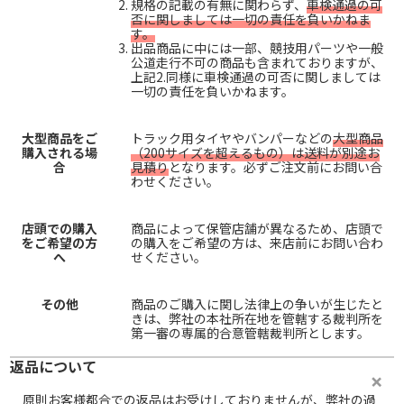
規格の記載の有無に関わらず、
車検通過の可
否に関しましては一切の責任を負いかねま
す。
出品商品に中には一部、競技用パーツや一般
公道走行不可の商品も含まれておりますが、
上記2.同様に車検通過の可否に関しましては
一切の責任を負いかねます。
大型商品をご
トラック用タイヤやバンパーなどの
大型商品
購入される場
（200サイズを超えるもの）は送料が別途お
合
見積り
となります。必ずご注文前にお問い合
わせください。
店頭での購入
商品によって保管店舗が異なるため、店頭で
をご希望の方
の購入をご希望の方は、来店前にお問い合わ
へ
せください。
その他
商品のご購入に関し法律上の争いが生じたと
きは、弊社の本社所在地を管轄する裁判所を
第一審の専属的合意管轄裁判所とします。
返品について
原則お客様都合での返品はお受けしておりませんが、弊社の過