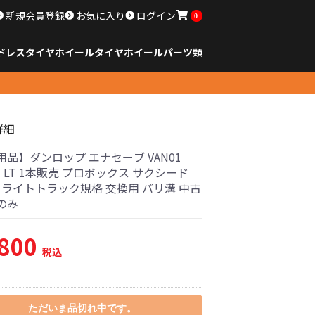
新規会員登録
お気に入り
ログイン
0
ドレスタイヤホイール
タイヤ
ホイール
パーツ類
のサイズ
ンチ以下
チ
チ
チ
チ
チ
チ
チ
チ
ンチ以上
すべてのサイズ
14インチ以下
15インチ
16インチ
17インチ
18インチ
19インチ
20インチ
21インチ
22インチ
23インチ以上
すべてのサイズ
14インチ以下
15インチ
16インチ
17インチ
18インチ
19インチ
20インチ
21インチ
22インチ
23インチ以上
すべてのパーツ
詳細
品】ダンロップ エナセーブ VAN01
13 LT 1本販売 プロボックス サクシード
 ライトトラック規格 交換用 バリ溝 中古
のみ
,800
税込
ただいま品切れ中です。