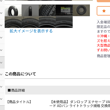
入金確
限定品の
拡大イメージを表示する
ますの
※沖縄・
ズを超え
大型商
ずお問
商品管
この商品について
■商品詳細
【商品タイトル】
【未使用品】ダンロップ エナセーブ VAN0
ード ADバン ライトトラック規格 交換