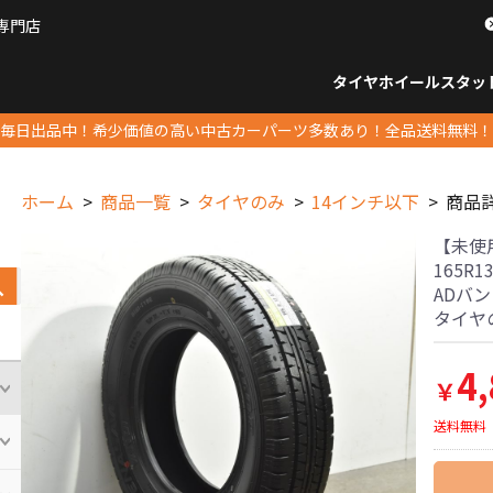
専門店
パーツ販売ナンバーワン
タイヤホイール
スタッ
すべてのサイズ
14インチ以下
15インチ
16インチ
17インチ
18インチ
19インチ
20インチ
21インチ
22インチ
23インチ以上
すべて
14イ
15イン
16イン
17イン
18イン
19イン
20イン
21イン
22イン
23イ
毎日出品中！希少価値の高い中古カーパーツ多数あり！全品送料無料！
ホーム
商品一覧
タイヤのみ
14インチ以下
商品
【未使用
165R
ADバン
タイヤ
4
￥
送料無料