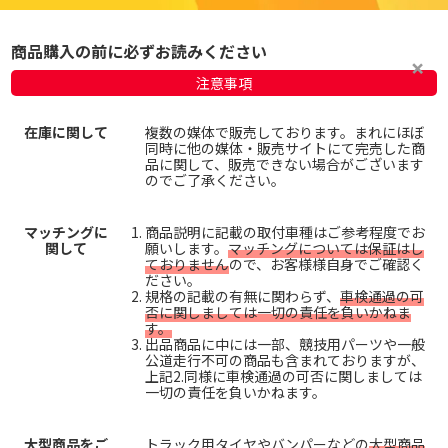
商品購入の前に必ずお読みください
注意事項
在庫に関して
複数の媒体で販売しております。まれにほぼ
同時に他の媒体・販売サイトにて完売した商
品に関して、販売できない場合がございます
のでご了承ください。
マッチングに
商品説明に記載の取付車種はご参考程度でお
関して
願いします。
マッチングについては保証はし
ておりません
ので、お客様様自身でご確認く
ださい。
規格の記載の有無に関わらず、
車検通過の可
否に関しましては一切の責任を負いかねま
す。
出品商品に中には一部、競技用パーツや一般
公道走行不可の商品も含まれておりますが、
上記2.同様に車検通過の可否に関しましては
一切の責任を負いかねます。
大型商品をご
トラック用タイヤやバンパーなどの
大型商品