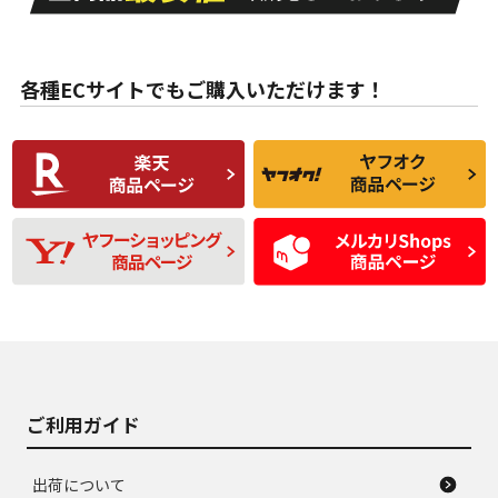
目立たない程度の使
走行距離・偏磨耗は
B
B
用傷があるが、良質
少ない、劣化のほと
な中古品
んどない中古品
各種ECサイトでもご購入いただけます！
使用感や傷があり、
偏磨耗・劣化は感じ
C
C
比較的きれいな中古
られるが、使用に問
品
題のない中古品
残り溝も少なく、偏
使用感や目立つ傷が
D
D
磨耗がみられ、短期
あり、一般的な中古
間使用できるくらい
品
の中古品
使用感や大きな傷が
即タイヤ交換レベル
J
J
あり、落ちない汚れ
のタイヤ。ジャンク
がある。ジャンク品
品
ご利用ガイド
出荷について