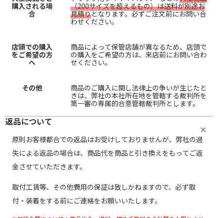
購入される場
（200サイズを超えるもの）は送料が別途お
合
見積り
となります。必ずご注文前にお問い合
わせください。
店頭での購入
商品によって保管店舗が異なるため、店頭で
をご希望の方
の購入をご希望の方は、来店前にお問い合わ
へ
せください。
その他
商品のご購入に関し法律上の争いが生じたと
きは、弊社の本社所在地を管轄する裁判所を
第一審の専属的合意管轄裁判所とします。
返品について
原則お客様都合での返品はお受けしておりませんが、弊社の過
失による返品の場合は、商品代を商品と引き換えをもってご返
金させていただきます。
取付工賃等、その他費用の保証は致しかねますので、必ず取
付・装着をする前にご連絡をお願いいたします。