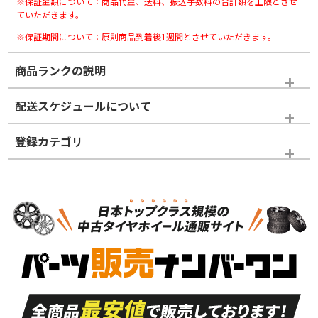
※保証金額について：商品代金、送料、振込手数料の合計額を上限とさせ
ていただきます。
※保証期間について：原則商品到着後1週間とさせていただきます。
商品ランクの説明
※商品ランクは出品者の主観により判断しておりますので、あら
配送スケジュールについて
かじめご了承ください。
登録カテゴリ
ホイールランク
タイヤランク
タイヤホイールセット
N
N
タイヤホイールセット
21インチ
＞
新品・新品未使用品
新品・新品未使用品
新車外し品（新古
S
S
新車外し品（新古
品）、イボ・ライン
品）
付き
走行距離も少なく、
走行距離も少なく、
A
A
目立つ傷もほとんど
非常に状態の良い中
ない中古品
古品