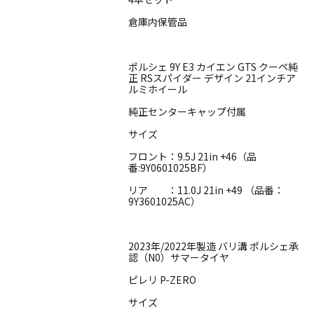
倉庫内保管品
ポルシェ 9Y E3 カイエン GTS クーペ純
正 RSスパイダー デザイン 21インチア
ルミホイール
純正センターキャップ付属
サイズ
フロント：9.5J 21in +46（品
番:9Y0601025BF）
リア ：11.0J 21in +49 （品番：
9Y3601025AC）
2023年/2022年製造 バリ溝 ポルシェ承
認（N0）サマータイヤ
ピレリ P-ZERO
サイズ