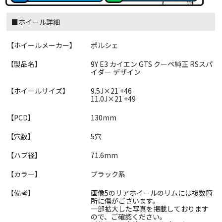
■ホイール詳細
【ホイールメーカー】
ポルシェ
【製品名】
9Y E3 カイエン GTS クーペ純正 RSスパ
イダー デザイン
【ホイールサイズ】
9.5J×21 +46
11.0J×21 +49
【PCD】
130mm
【穴数】
5穴
【ハブ径】
71.6mm
【カラー】
ブラック系
【備考】
画像5のリアホイールのリムには複数箇
所に傷がございます。
一部拡大した写真を掲載しております
ので、ご確認ください。