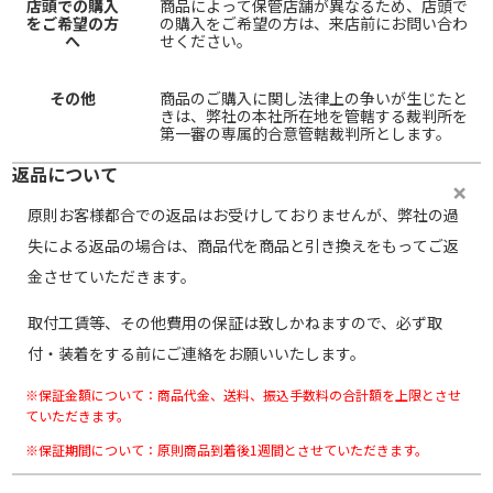
店頭での購入
商品によって保管店舗が異なるため、店頭で
をご希望の方
の購入をご希望の方は、来店前にお問い合わ
へ
せください。
その他
商品のご購入に関し法律上の争いが生じたと
きは、弊社の本社所在地を管轄する裁判所を
第一審の専属的合意管轄裁判所とします。
返品について
原則お客様都合での返品はお受けしておりませんが、弊社の過
失による返品の場合は、商品代を商品と引き換えをもってご返
金させていただきます。
取付工賃等、その他費用の保証は致しかねますので、必ず取
付・装着をする前にご連絡をお願いいたします。
※保証金額について：商品代金、送料、振込手数料の合計額を上限とさせ
ていただきます。
※保証期間について：原則商品到着後1週間とさせていただきます。