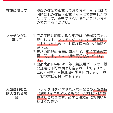
在庫に関して
複数の媒体で販売しております。まれにほぼ
同時に他の媒体・販売サイトにて完売した商
品に関して、販売できない場合がございます
のでご了承ください。
マッチングに
商品説明に記載の取付車種はご参考程度でお
関して
願いします。
マッチングについては保証はし
ておりません
ので、お客様様自身でご確認く
ださい。
規格の記載の有無に関わらず、
車検通過の可
否に関しましては一切の責任を負いかねま
す。
出品商品に中には一部、競技用パーツや一般
公道走行不可の商品も含まれておりますが、
上記2.同様に車検通過の可否に関しましては
一切の責任を負いかねます。
大型商品をご
トラック用タイヤやバンパーなどの
大型商品
購入される場
（200サイズを超えるもの）は送料が別途お
合
見積り
となります。必ずご注文前にお問い合
わせください。