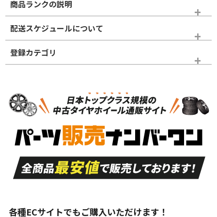
商品ランクの説明
※商品ランクは出品者の主観により判断しておりますので、あら
配送スケジュールについて
かじめご了承ください。
登録カテゴリ
ホイールランク
タイヤランク
ホイールのみ
N
N
ホイールのみ
18インチ
＞
新品・新品未使用品
新品・新品未使用品
新車外し品（新古
S
S
新車外し品（新古
品）、イボ・ライン
品）
付き
走行距離も少なく、
走行距離も少なく、
A
A
目立つ傷もほとんど
非常に状態の良い中
ない中古品
古品
目立たない程度の使
走行距離・偏磨耗は
B
B
用傷があるが、良質
少ない、劣化のほと
な中古品
んどない中古品
各種ECサイトでもご購入いただけます！