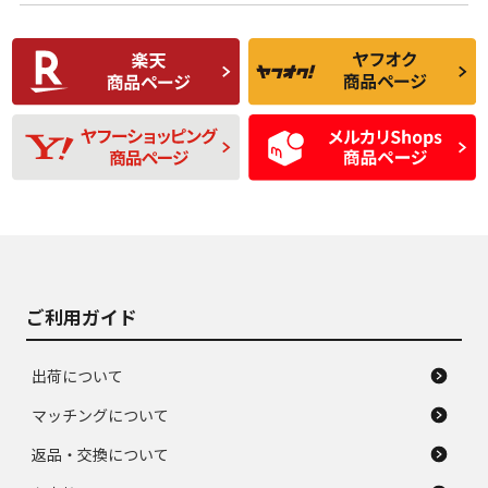
使用感や傷があり、
偏磨耗・劣化は感じ
C
C
比較的きれいな中古
られるが、使用に問
品
題のない中古品
残り溝も少なく、偏
使用感や目立つ傷が
D
D
磨耗がみられ、短期
あり、一般的な中古
間使用できるくらい
品
の中古品
使用感や大きな傷が
即タイヤ交換レベル
J
J
あり、落ちない汚れ
のタイヤ。ジャンク
がある。ジャンク品
品
ご利用ガイド
出荷について
マッチングについて
返品・交換について