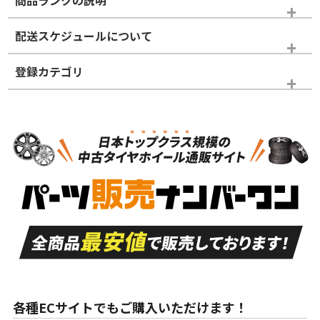
商品ランクの説明
※商品ランクは出品者の主観により判断しておりますので、あら
配送スケジュールについて
かじめご了承ください。
登録カテゴリ
ホイールランク
タイヤランク
スタッドレスタイヤホイールセット
N
N
スタッドレスタイヤホイールセット
14インチ以下
＞
新品・新品未使用品
新品・新品未使用品
新車外し品（新古
S
S
新車外し品（新古
品）、イボ・ライン
品）
付き
走行距離も少なく、
走行距離も少なく、
A
A
目立つ傷もほとんど
非常に状態の良い中
ない中古品
古品
目立たない程度の使
走行距離・偏磨耗は
B
B
用傷があるが、良質
少ない、劣化のほと
な中古品
んどない中古品
各種ECサイトでもご購入いただけます！