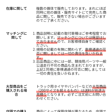
在庫に関して
複数の媒体で販売しております。まれにほぼ
同時に他の媒体・販売サイトにて完売した商
品に関して、販売できない場合がございます
のでご了承ください。
マッチングに
商品説明に記載の取付車種はご参考程度でお
関して
願いします。
マッチングについては保証はし
ておりません
ので、お客様様自身でご確認く
ださい。
規格の記載の有無に関わらず、
車検通過の可
否に関しましては一切の責任を負いかねま
す。
出品商品に中には一部、競技用パーツや一般
公道走行不可の商品も含まれておりますが、
上記2.同様に車検通過の可否に関しましては
一切の責任を負いかねます。
大型商品をご
トラック用タイヤやバンパーなどの
大型商品
購入される場
（200サイズを超えるもの）は送料が別途お
合
見積り
となります。必ずご注文前にお問い合
わせください。
店頭での購入
商品によって保管店舗が異なるため、店頭で