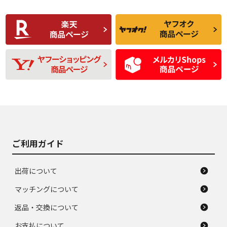
使用感や傷があり、
偏磨耗・劣化は感じ
C
C
比較的きれいな中古
られるが、使用に問
品
題のない中古品
残り溝も少なく、偏
使用感や目立つ傷が
D
D
磨耗がみられ、短期
あり、一般的な中古
間使用できるくらい
品
の中古品
使用感や大きな傷が
即タイヤ交換レベル
J
J
あり、落ちない汚れ
のタイヤ。ジャンク
がある。ジャンク品
品
ご利用ガイド
出荷について
マッチングについて
返品・交換について
お支払について