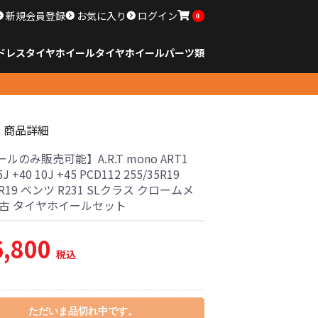
新規会員登録
お気に入り
ログイン
0
ドレスタイヤホイール
タイヤ
ホイール
パーツ類
のサイズ
ンチ以下
チ
チ
チ
チ
チ
チ
チ
チ
ンチ以上
すべてのサイズ
14インチ以下
15インチ
16インチ
17インチ
18インチ
19インチ
20インチ
21インチ
22インチ
23インチ以上
すべてのサイズ
14インチ以下
15インチ
16インチ
17インチ
18インチ
19インチ
20インチ
21インチ
22インチ
23インチ以上
すべてのパーツ
商品詳細
ルのみ販売可能】A.R.T mono ART1
.5J +40 10J +45 PCD112 255/35R19
30R19 ベンツ R231 SLクラス クロームメ
中古 タイヤホイールセット
6,800
税込
ただいま品切れ中です。