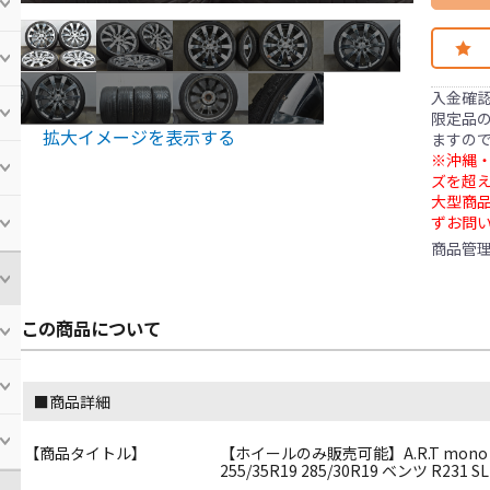
入金確
限定品の
拡大イメージを表示する
ますの
※沖縄・
ズを超え
大型商
ずお問
商品管
この商品について
■商品詳細
【商品タイトル】
【ホイールのみ販売可能】A.R.T mono ART1 
255/35R19 285/30R19 ベンツ R2