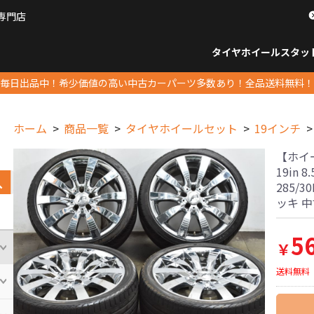
専門店
パーツ販売ナンバーワン
タイヤホイール
スタッ
すべてのサイズ
14インチ以下
15インチ
16インチ
17インチ
18インチ
19インチ
20インチ
21インチ
22インチ
23インチ以上
すべて
14イ
15イン
16イン
17イン
18イン
19イン
20イン
21イン
22イン
23イ
毎日出品中！希少価値の高い中古カーパーツ多数あり！全品送料無料！
ホーム
商品一覧
タイヤホイールセット
19インチ
【ホイー
19in 8
285/
ッキ 
5
￥
送料無料