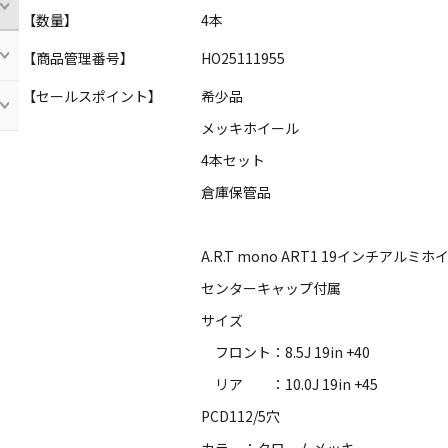
【数量】
4本
【商品管理番号】
HO25111955
【セールスポイント】
希少品
メッキホイール
4本セット
倉庫保管品
A.R.T mono ART1 19インチアルミホ
センターキャップ付属
サイズ
フロント：8.5J 19in +40
リア ：10.0J 19in +45
PCD112/5穴