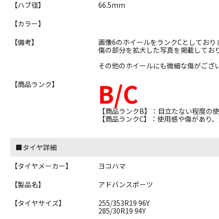
【ハブ径】
66.5mm
【カラー】
【備考】
画像6のホイールをランクCとしており
傷の部分を拡大した写真を掲載してお
その他のホイールにも微細な傷がござ
B/C
【商品ランク】
【商品ランクB】：目立たない程度の
【商品ランクC】：使用感や傷があり
■タイヤ詳細
【タイヤメーカー】
ヨコハマ
【製品名】
アドバンスポーツ
【タイヤサイズ】
255/353R19 96Y
285/30R19 94Y