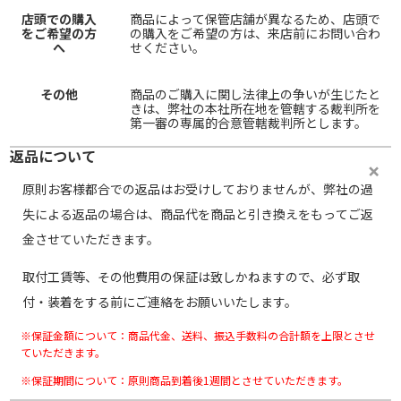
店頭での購入
商品によって保管店舗が異なるため、店頭で
をご希望の方
の購入をご希望の方は、来店前にお問い合わ
へ
せください。
その他
商品のご購入に関し法律上の争いが生じたと
きは、弊社の本社所在地を管轄する裁判所を
第一審の専属的合意管轄裁判所とします。
返品について
原則お客様都合での返品はお受けしておりませんが、弊社の過
失による返品の場合は、商品代を商品と引き換えをもってご返
金させていただきます。
取付工賃等、その他費用の保証は致しかねますので、必ず取
付・装着をする前にご連絡をお願いいたします。
※保証金額について：商品代金、送料、振込手数料の合計額を上限とさせ
ていただきます。
※保証期間について：原則商品到着後1週間とさせていただきます。