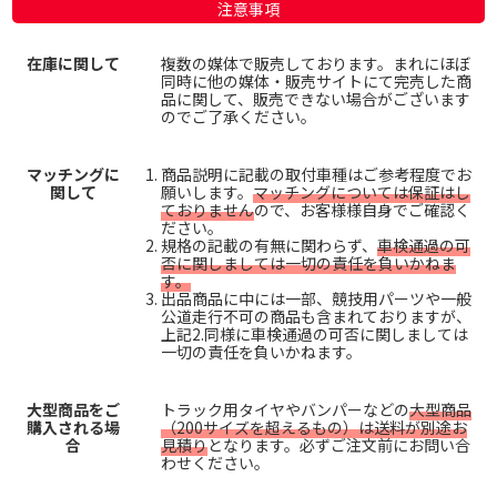
注意事項
在庫に関して
複数の媒体で販売しております。まれにほぼ
同時に他の媒体・販売サイトにて完売した商
品に関して、販売できない場合がございます
のでご了承ください。
マッチングに
商品説明に記載の取付車種はご参考程度でお
関して
願いします。
マッチングについては保証はし
ておりません
ので、お客様様自身でご確認く
ださい。
規格の記載の有無に関わらず、
車検通過の可
否に関しましては一切の責任を負いかねま
す。
出品商品に中には一部、競技用パーツや一般
公道走行不可の商品も含まれておりますが、
上記2.同様に車検通過の可否に関しましては
一切の責任を負いかねます。
大型商品をご
トラック用タイヤやバンパーなどの
大型商品
購入される場
（200サイズを超えるもの）は送料が別途お
合
見積り
となります。必ずご注文前にお問い合
わせください。