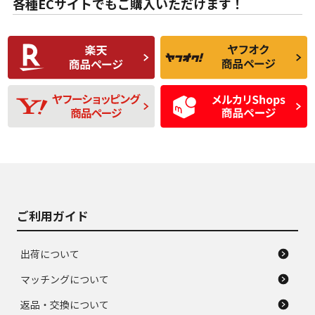
各種ECサイトでもご購入いただけます！
使用感や傷があり、
偏磨耗・劣化は感じ
C
C
比較的きれいな中古
られるが、使用に問
品
題のない中古品
残り溝も少なく、偏
使用感や目立つ傷が
D
D
磨耗がみられ、短期
あり、一般的な中古
間使用できるくらい
品
の中古品
使用感や大きな傷が
即タイヤ交換レベル
J
J
あり、落ちない汚れ
のタイヤ。ジャンク
がある。ジャンク品
品
ご利用ガイド
出荷について
マッチングについて
返品・交換について