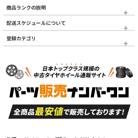
商品ランクの説明
※商品ランクは出品者の主観により判断しておりますので、あら
配送スケジュールについて
かじめご了承ください。
登録カテゴリ
ホイールランク
タイヤランク
ホイールのみ
N
N
ホイールのみ
18インチ
＞
新品・新品未使用品
新品・新品未使用品
新車外し品（新古
S
S
新車外し品（新古
品）、イボ・ライン
品）
付き
走行距離も少なく、
走行距離も少なく、
A
A
目立つ傷もほとんど
非常に状態の良い中
ない中古品
古品
目立たない程度の使
走行距離・偏磨耗は
B
B
用傷があるが、良質
少ない、劣化のほと
な中古品
んどない中古品