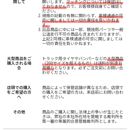
関して
願いします。
マッチングについては保証はし
ておりません
ので、お客様様自身でご確認く
ださい。
規格の記載の有無に関わらず、
車検通過の可
否に関しましては一切の責任を負いかねま
す。
出品商品に中には一部、競技用パーツや一般
公道走行不可の商品も含まれておりますが、
上記2.同様に車検通過の可否に関しましては
一切の責任を負いかねます。
大型商品をご
トラック用タイヤやバンパーなどの
大型商品
購入される場
（200サイズを超えるもの）は送料が別途お
合
見積り
となります。必ずご注文前にお問い合
わせください。
店頭での購入
商品によって保管店舗が異なるため、店頭で
をご希望の方
の購入をご希望の方は、来店前にお問い合わ
へ
せください。
その他
商品のご購入に関し法律上の争いが生じたと
きは、弊社の本社所在地を管轄する裁判所を
第一審の専属的合意管轄裁判所とします。