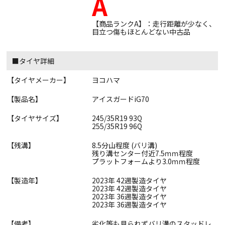
A
【商品ランクA】：走行距離が少なく、
目立つ傷もほとんどない中古品
■タイヤ詳細
【タイヤメーカー】
ヨコハマ
【製品名】
アイスガードiG70
【タイヤサイズ】
245/35R19 93Q
255/35R19 96Q
【残溝】
8.5分山程度 (バリ溝)
残り溝センター付近7.5ｍｍ程度
プラットフォームより3.0ｍｍ程度
【製造年】
2023年 42週製造タイヤ
2023年 42週製造タイヤ
2023年 36週製造タイヤ
2023年 36週製造タイヤ
【備考】
劣化等も見られずバリ溝のスタッドレ