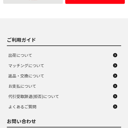
使用感や大きな傷が
即タイヤ交換レベル
J
J
あり、落ちない汚れ
のタイヤ。ジャンク
がある。ジャンク品
品
ご利用ガイド
出荷について
マッチングについて
返品・交換について
お支払について
代引受取辞退(拒否)について
よくあるご質問
お問い合わせ