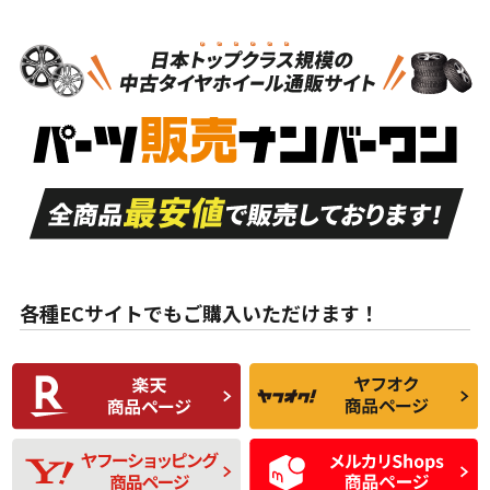
N
N
スタッドレスタイヤホイールセット
19インチ
＞
新品・新品未使用品
新品・新品未使用品
新車外し品（新古
S
S
新車外し品（新古
品）、イボ・ライン
品）
付き
走行距離も少なく、
走行距離も少なく、
A
A
目立つ傷もほとんど
非常に状態の良い中
ない中古品
古品
目立たない程度の使
走行距離・偏磨耗は
B
B
用傷があるが、良質
少ない、劣化のほと
な中古品
んどない中古品
各種ECサイトでもご購入いただけます！
使用感や傷があり、
偏磨耗・劣化は感じ
C
C
比較的きれいな中古
られるが、使用に問
品
題のない中古品
残り溝も少なく、偏
使用感や目立つ傷が
D
D
磨耗がみられ、短期
あり、一般的な中古
間使用できるくらい
品
の中古品