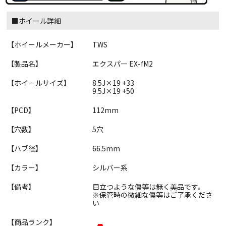
■ホイール詳細
【ホイールメーカー】
TWS
【製品名】
エクスパー EX-fM2
【ホイールサイズ】
8.5J×19 +33
9.5J×19 +50
【PCD】
112mm
【穴数】
5穴
【ハブ径】
66.5mm
【カラー】
シルバー系
【備考】
目立つような傷等は無く美品です。
※保管時の微細な傷等はご了承くださ
い
【商品ランク】