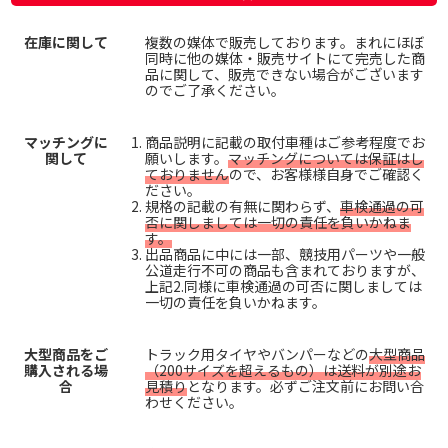
在庫に関して
複数の媒体で販売しております。まれにほぼ
同時に他の媒体・販売サイトにて完売した商
品に関して、販売できない場合がございます
のでご了承ください。
マッチングに
商品説明に記載の取付車種はご参考程度でお
関して
願いします。
マッチングについては保証はし
ておりません
ので、お客様様自身でご確認く
ださい。
規格の記載の有無に関わらず、
車検通過の可
否に関しましては一切の責任を負いかねま
す。
出品商品に中には一部、競技用パーツや一般
公道走行不可の商品も含まれておりますが、
上記2.同様に車検通過の可否に関しましては
一切の責任を負いかねます。
大型商品をご
トラック用タイヤやバンパーなどの
大型商品
購入される場
（200サイズを超えるもの）は送料が別途お
合
見積り
となります。必ずご注文前にお問い合
わせください。