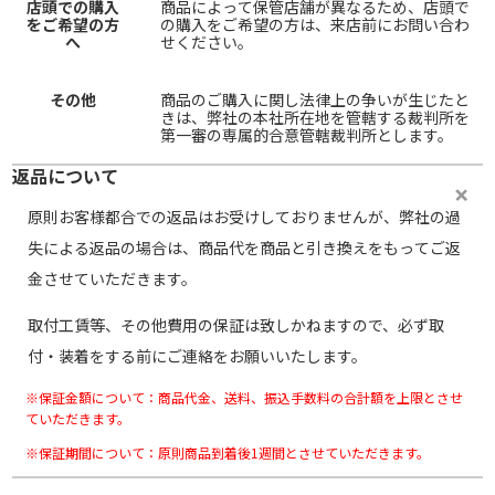
店頭での購入
商品によって保管店舗が異なるため、店頭で
をご希望の方
の購入をご希望の方は、来店前にお問い合わ
へ
せください。
その他
商品のご購入に関し法律上の争いが生じたと
きは、弊社の本社所在地を管轄する裁判所を
第一審の専属的合意管轄裁判所とします。
返品について
原則お客様都合での返品はお受けしておりませんが、弊社の過
失による返品の場合は、商品代を商品と引き換えをもってご返
金させていただきます。
取付工賃等、その他費用の保証は致しかねますので、必ず取
付・装着をする前にご連絡をお願いいたします。
※保証金額について：商品代金、送料、振込手数料の合計額を上限とさせ
ていただきます。
※保証期間について：原則商品到着後1週間とさせていただきます。