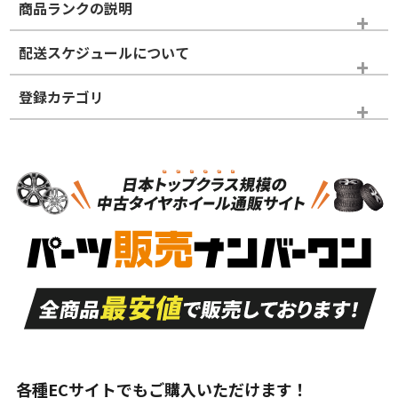
商品ランクの説明
※商品ランクは出品者の主観により判断しておりますので、あら
配送スケジュールについて
かじめご了承ください。
登録カテゴリ
ホイールランク
タイヤランク
スタッドレスタイヤホイールセット
N
N
スタッドレスタイヤホイールセット
17インチ
＞
新品・新品未使用品
新品・新品未使用品
新車外し品（新古
S
S
新車外し品（新古
品）、イボ・ライン
品）
付き
走行距離も少なく、
走行距離も少なく、
A
A
目立つ傷もほとんど
非常に状態の良い中
ない中古品
古品
目立たない程度の使
走行距離・偏磨耗は
B
B
用傷があるが、良質
少ない、劣化のほと
な中古品
んどない中古品
各種ECサイトでもご購入いただけます！