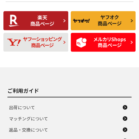
使用感や傷があり、
偏磨耗・劣化は感じ
C
C
比較的きれいな中古
られるが、使用に問
品
題のない中古品
残り溝も少なく、偏
使用感や目立つ傷が
D
D
磨耗がみられ、短期
あり、一般的な中古
間使用できるくらい
品
の中古品
使用感や大きな傷が
即タイヤ交換レベル
J
J
あり、落ちない汚れ
のタイヤ。ジャンク
がある。ジャンク品
品
ご利用ガイド
出荷について
マッチングについて
返品・交換について