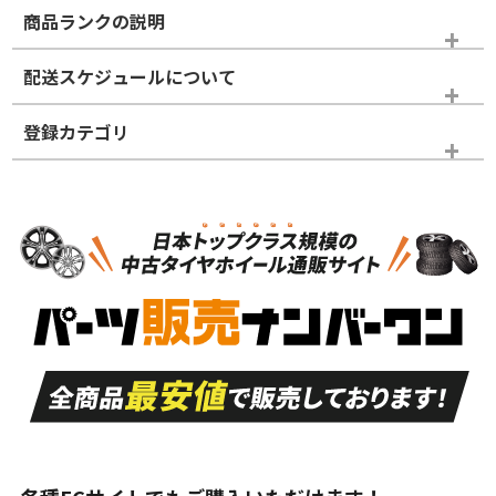
商品ランクの説明
※商品ランクは出品者の主観により判断しておりますので、あら
配送スケジュールについて
かじめご了承ください。
登録カテゴリ
ホイールランク
タイヤランク
タイヤのみ
N
N
新品・新品未使用品
新品・新品未使用品
新車外し品（新古
S
S
新車外し品（新古
品）、イボ・ライン
品）
付き
走行距離も少なく、
走行距離も少なく、
A
A
目立つ傷もほとんど
非常に状態の良い中
ない中古品
古品
目立たない程度の使
走行距離・偏磨耗は
B
B
用傷があるが、良質
少ない、劣化のほと
な中古品
んどない中古品