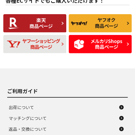
各種ECサイトでもご購入いただけます！
使用感や傷があり、
偏磨耗・劣化は感じ
C
C
比較的きれいな中古
られるが、使用に問
品
題のない中古品
残り溝も少なく、偏
使用感や目立つ傷が
D
D
磨耗がみられ、短期
あり、一般的な中古
間使用できるくらい
品
の中古品
使用感や大きな傷が
即タイヤ交換レベル
J
J
あり、落ちない汚れ
のタイヤ。ジャンク
がある。ジャンク品
品
ご利用ガイド
出荷について
マッチングについて
返品・交換について