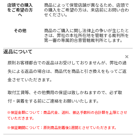
店頭での購入
商品によって保管店舗が異なるため、店頭で
をご希望の方
の購入をご希望の方は、来店前にお問い合わ
へ
せください。
その他
商品のご購入に関し法律上の争いが生じたと
きは、弊社の本社所在地を管轄する裁判所を
第一審の専属的合意管轄裁判所とします。
返品について
原則お客様都合での返品はお受けしておりませんが、弊社の過
失による返品の場合は、商品代を商品と引き換えをもってご返
金させていただきます。
取付工賃等、その他費用の保証は致しかねますので、必ず取
付・装着をする前にご連絡をお願いいたします。
※保証金額について：商品代金、送料、振込手数料の合計額を上限とさせ
ていただきます。
※保証期間について：原則商品到着後1週間とさせていただきます。