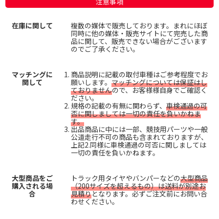
注意事項
在庫に関して
複数の媒体で販売しております。まれにほぼ
同時に他の媒体・販売サイトにて完売した商
品に関して、販売できない場合がございます
のでご了承ください。
マッチングに
商品説明に記載の取付車種はご参考程度でお
関して
願いします。
マッチングについては保証はし
ておりません
ので、お客様様自身でご確認く
ださい。
規格の記載の有無に関わらず、
車検通過の可
否に関しましては一切の責任を負いかねま
す。
出品商品に中には一部、競技用パーツや一般
公道走行不可の商品も含まれておりますが、
上記2.同様に車検通過の可否に関しましては
一切の責任を負いかねます。
大型商品をご
トラック用タイヤやバンパーなどの
大型商品
購入される場
（200サイズを超えるもの）は送料が別途お
合
見積り
となります。必ずご注文前にお問い合
わせください。