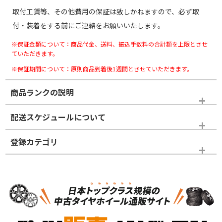
取付工賃等、その他費用の保証は致しかねますので、必ず取
付・装着をする前にご連絡をお願いいたします。
※保証金額について：商品代金、送料、振込手数料の合計額を上限とさせ
ていただきます。
※保証期間について：原則商品到着後1週間とさせていただきます。
商品ランクの説明
※商品ランクは出品者の主観により判断しておりますので、あら
配送スケジュールについて
かじめご了承ください。
登録カテゴリ
ホイールランク
タイヤランク
タイヤホイールセット
N
N
タイヤホイールセット
17インチ
＞
新品・新品未使用品
新品・新品未使用品
新車外し品（新古
S
S
新車外し品（新古
品）、イボ・ライン
品）