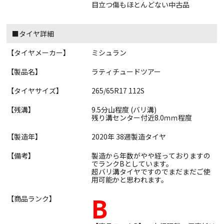
目立つ傷もほとんどない中古品
■タイヤ詳細
【タイヤメーカー】
ミシュラン
【製品名】
ラティチュードツアー
【タイヤサイズ】
265/65R17 112S
【残溝】
9.5分山程度 (バリ溝)
残り溝センター付近8.0ｍｍ程度
【製造年】
2020年 38週製造タイヤ
【備考】
製造から年数がやや経っておりますの
でランクBとしています。
超バリ溝タイヤですのでまだまだご使
用可能かと思われます。
B
【商品ランク】