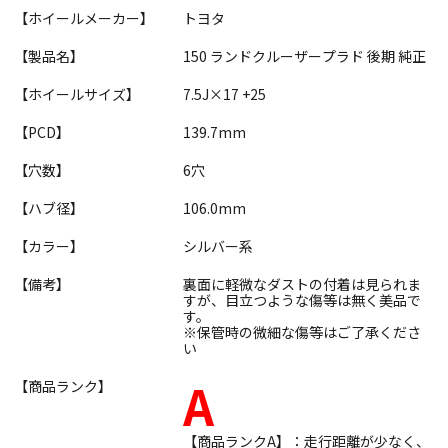
【ホイールメーカー】
トヨタ
【製品名】
150 ランドクルーザープラド 後期 純正
【ホイールサイズ】
7.5J×17 +25
【PCD】
139.7mm
【穴数】
6穴
【ハブ径】
106.0mm
【カラー】
シルバー系
【備考】
裏面に軽微なダストの付着は見られま
すが、目立つような傷等は無く美品で
す。
※保管時の微細な傷等はご了承くださ
い
A
【商品ランク】
【商品ランクA】：走行距離が少なく、