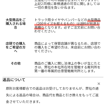
上記2.同様に車検通過の可否に関しましては
一切の責任を負いかねます。
大型商品をご
トラック用タイヤやバンパーなどの
大型商品
購入される場
（200サイズを超えるもの）は送料が別途お
合
見積り
となります。必ずご注文前にお問い合
わせください。
店頭での購入
商品によって保管店舗が異なるため、店頭で
をご希望の方
の購入をご希望の方は、来店前にお問い合わ
へ
せください。
その他
商品のご購入に関し法律上の争いが生じたと
きは、弊社の本社所在地を管轄する裁判所を
第一審の専属的合意管轄裁判所とします。
返品について
原則お客様都合での返品はお受けしておりませんが、弊社の過
失による返品の場合は、商品代を商品と引き換えをもってご返
金させていただきます。