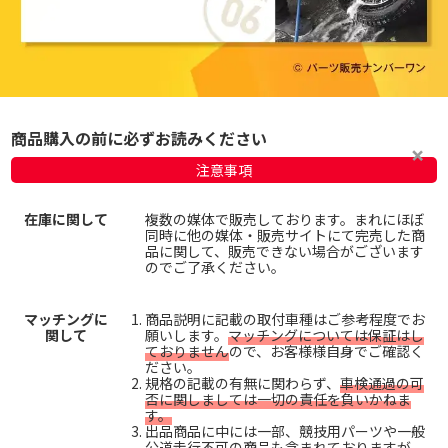
商品購入の前に必ずお読みください
注意事項
在庫に関して
複数の媒体で販売しております。まれにほぼ
同時に他の媒体・販売サイトにて完売した商
品に関して、販売できない場合がございます
のでご了承ください。
マッチングに
商品説明に記載の取付車種はご参考程度でお
関して
願いします。
マッチングについては保証はし
ておりません
ので、お客様様自身でご確認く
ださい。
規格の記載の有無に関わらず、
車検通過の可
否に関しましては一切の責任を負いかねま
す。
出品商品に中には一部、競技用パーツや一般
公道走行不可の商品も含まれておりますが、