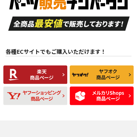
付き
走行距離も少なく、
走行距離も少なく、
A
A
目立つ傷もほとんど
非常に状態の良い中
ない中古品
古品
目立たない程度の使
走行距離・偏磨耗は
B
B
用傷があるが、良質
少ない、劣化のほと
な中古品
んどない中古品
各種ECサイトでもご購入いただけます！
使用感や傷があり、
偏磨耗・劣化は感じ
C
C
比較的きれいな中古
られるが、使用に問
品
題のない中古品
残り溝も少なく、偏
使用感や目立つ傷が
D
D
磨耗がみられ、短期
あり、一般的な中古
間使用できるくらい
品
の中古品
使用感や大きな傷が
即タイヤ交換レベル
J
J
あり、落ちない汚れ
のタイヤ。ジャンク
がある。ジャンク品
品